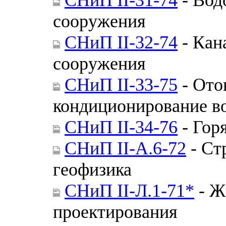
сооружения
СНиП II-32-74
- Кан
сооружения
СНиП II-33-75
- Ото
кондиционирование в
СНиП II-34-76
- Гор
СНиП II-А.6-72
- Ст
геофизика
СНиП II-Л.1-71*
- Ж
проектирования