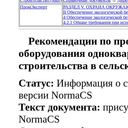
Строительство (Max)
Справочные документы
→
Дире
ПромЭксперт
РАЗДЕЛ V. ОХРАНА ОКРУЖ
II Обеспечение экологической б
4 Обеспечение экологической б
4.2.1 Общие требования при исп
Рекомендации по пр
оборудования однокв
строительства в сельс
Статус:
Информация о ст
версии NormaCS
Текст документа:
прису
NormaCS