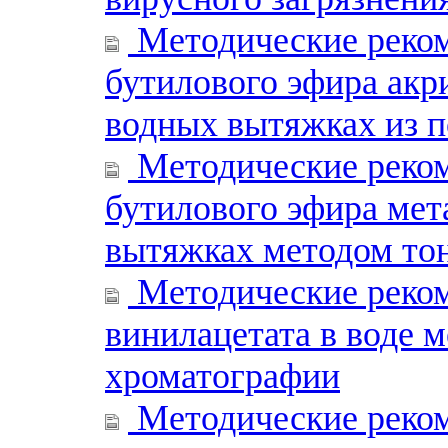
Методические реко
бутилового эфира акр
водных вытяжках из 
Методические реко
бутилового эфира мет
вытяжках методом то
Методические реко
винилацетата в воде 
хроматографии
Методические реко