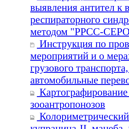
выявления антител к 
респираторного синд
методом "РРСС-СЕР
Инструкция по про
мероприятий и о мера
грузового транспорта
автомобильные перев
Картографирование 
зооантропонозов
Колориметрический 
купрацина-II, манеба,