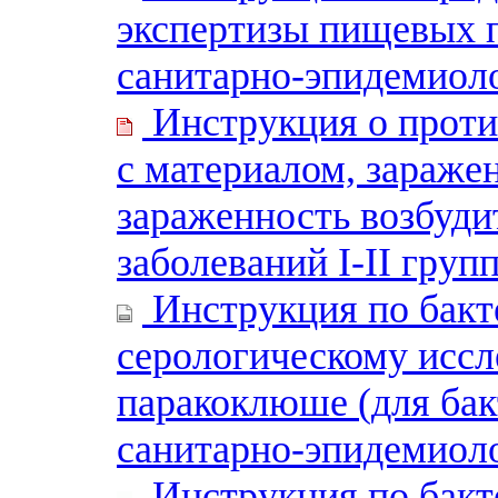
экспертизы пищевых 
санитарно-эпидемиол
Инструкция о проти
с материалом, зараже
зараженность возбуд
заболеваний I-II груп
Инструкция по бакт
серологическому исс
паракоклюше (для бак
санитарно-эпидемиоло
Инструкция по бакт