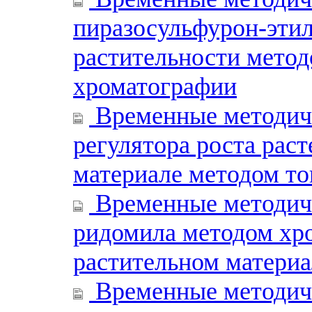
пиразосульфурон-этила
растительности метод
хроматографии
Временные методиче
регулятора роста рас
материале методом т
Временные методиче
ридомила методом хро
растительном материа
Временные методиче