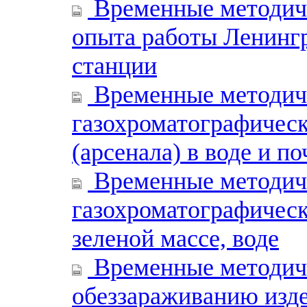
Временные методиче
опыта работы Ленинг
станции
Временные методиче
газохроматографичес
(арсенала) в воде и по
Временные методиче
газохроматографическ
зеленой массе, воде
Временные методиче
обеззараживанию изде