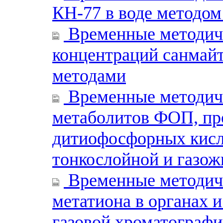
КН-77 в воде методо
Временные методиче
концентраций санмайт
методами
Временные методиче
метаболитов ФОП, пр
дитиофосфорных кисл
тонкослойной и газо
Временные методиче
метатиона в органах 
газовой хроматограф