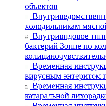
объектов
Внутриведомственны
холодильникам мясно
Внутривидовое тип
бактерий Зонне по ко
колициночувствитель
Временная инструкц
вирусным энтеритом 
Временная инструкц
катаральной лихорадк
Временная инструкц