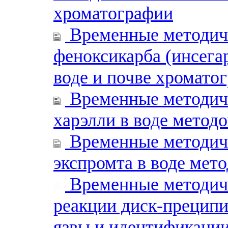
хроматографии
Временные методиче
феноксикарба (инсегар
воде и почве хромато
Временные методиче
харэлли в воде метод
Временные методиче
экспромта в воде мет
Временные методиче
реакции диск-преципи
язвы и идентификации