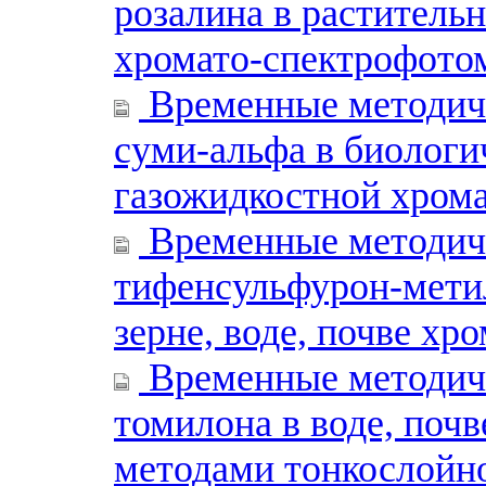
розалина в растительн
хромато-спектрофото
Временные методиче
суми-альфа в биологи
газожидкостной хром
Временные методиче
тифенсульфурон-метил
зерне, воде, почве х
Временные методиче
томилона в воде, почв
методами тонкослойн