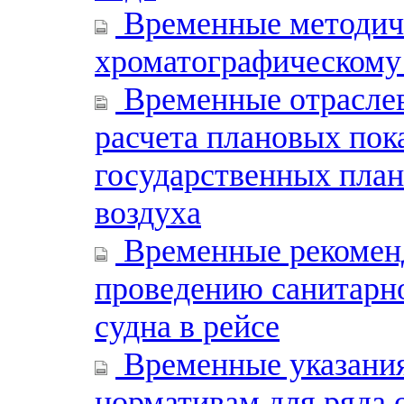
Временные методиче
хроматографическому
Временные отраслев
расчета плановых пок
государственных план
воздуха
Временные рекоменд
проведению санитарно
судна в рейсе
Временные указани
нормативам для ряда