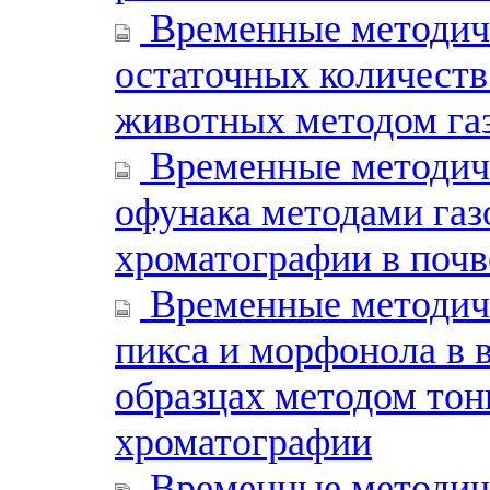
Временные методиче
остаточных количеств
животных методом га
Временные методиче
офунака методами газ
хроматографии в почв
Временные методиче
пикса и морфонола в в
образцах методом то
хроматографии
Временные методиче