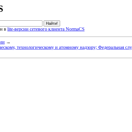
S
ен в
lite-версии сетевого клиента NormaCS
ции
→
ескому, технологическому и атомному надзору; Федеральная слу