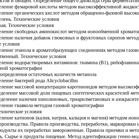
ктов и овощей. Определение общего диоксида серы ферментат
деление фумаровой кислоты методом высокоэффективной жидко
еление органических кислот методом обращенно-фазовой высо
елень. Технические условия
жая. Технические условия
деление свободных аминокислот методом ионообменной хромато
еление наличия добавок глюкозных и фруктозных сиропов мето
е условия
еление этанола в ароматобразующих соединениях методом газов
твенный. Технические условия
еление водорастворимых витаминов: тиамина (B1), рибофлавина 
тной хроматографии
 определения остаточных количеств метанола
ение бактерий рода Alicyclobacillus
деление массовой концентрации каротиноидов методом высокоэ
деление массовой доли пищевых синтетических красителей ме
деление наличия хинолиновых, триарилметановых и азокрасит
еление гваякола методом газовой хроматографии
ехнические условия
еление катионов (калия, натрия, кальция и магния) методом ио
производства. Правила производства, переработки, маркировки 
родукты их переработки замороженные. Правила приемки и мето
сть. Сырье и продукты пищевые. Метод идентификации генно-м