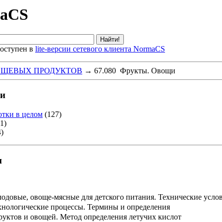
maCS
оступен в
lite-версии сетевого клиента NormaCS
ИЩЕВЫХ ПРОДУКТОВ
→
67.080 Фрукты. Овощи
щи
отки в целом
(127)
1)
)
и
одовые, овоще-мясные для детского питания. Технические усло
хнологические процессы. Термины и определения
руктов и овощей. Метод определения летучих кислот