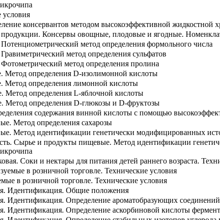
микрочипа
е условия
деление консервантов методом высокоэффективной жидкостной 
а продукции. Консервы овощные, плодовые и ягодные. Номенкла
 Потенциометрический метод определения формольного числа
 Гравиметрический метод определения сульфатов
 Фотометрический метод определения пролина
. Метод определения D-изолимонной кислоты
. Метод определения лимонной кислоты
. Метод определения L-яблочной кислоты
. Метод определения D-глюкозы и D-фруктозы
ределения содержания винной кислоты с помощью высокоэффе
ые. Метод определения сахарозы
вые. Метод идентификации генетически модифицированных ист
ость. Сырье и продукты пищевые. Метод идентификации генети
микрочипа
овая. Соки и нектары для питания детей раннего возраста. Техн
зуемые в розничной торговле. Технические условия
емые в розничной торговле. Технические условия
ия. Идентификация. Общие положения
ия. Идентификация. Определение ароматобразующих соединений
ия. Идентификация. Определение аскорбиновой кислоты фермен
ия. Идентификация. Определение стабильных изотопов углерода