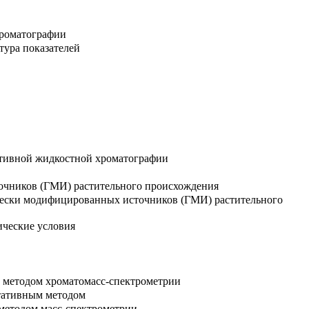
хроматографии
тура показателей
ктивной жидкостной хроматографии
очников (ГМИ) растительного происхождения
чески модифицированных источников (ГМИ) растительного
ические условия
 методом хроматомасс-спектрометрии
тативным методом
 методом масс-спектрометрии