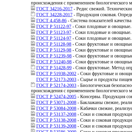
происхождения с применением биологического 
ГОСТ 34216-2017
- Редис свежий. Технически
ГОСТ 34228-2017
- Продукция соковая. Опре
ГОСТ 4.458-86
- Система показателей качеств
ГОСТ Р 51122-97
- Соки плодовые и овощные.
ГОСТ Р 51123-97
- Соки плодовые и овощные.
ГОСТ Р 51124-97
- Соки плодовые и овощные.
ГОСТ Р 51128-98
- Соки фруктовые и овощные
ГОСТ Р 51129-98
- Соки фруктовые и овощные
ГОСТ Р 51239-98
- Соки фруктовые и овощные
ГОСТ Р 51240-98
- Соки фруктовые и овощные
ГОСТ Р 51428-99
- Соки фруктовые. Метод оп
ГОСТ Р 51938-2002
- Соки фруктовые и овощн
ГОСТ Р 52173-2003
- Сырье и продукты пище
ГОСТ Р 52174-2003
- Биологическая безопасн
происхождения с применением биологического 
ГОСТ Р 52474-2005
- Консервы. Продукция сок
ГОСТ Р 53071-2008
- Баклажаны свежие, реали
ГОСТ Р 53084-2008
- Кабачки свежие, реализу
ГОСТ Р 53137-2008
- Соки и соковая продукц
ГОСТ Р 53138-2008
- Соки и соковая продукц
ГОСТ Р 53139-2008
- Соки и соковая продукц
ГОСТ Р 53586-2009
- Соки и соковая продукц