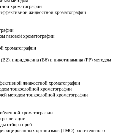
ивным методом
стной хроматографии
коэффективной жидкостной хроматографии
графии
дом газовой хроматографии
ой хроматографии
(В2), пиридоксина (B6) и никотинамида (PP) методом
ффективной жидкостной хроматографии
тодом тонкослойной хроматографии
елей методом тонкослойной хроматографии
нообменной хроматографии
и реализации
ды отбора проб
одифицированных организмов (ГМО) растительного