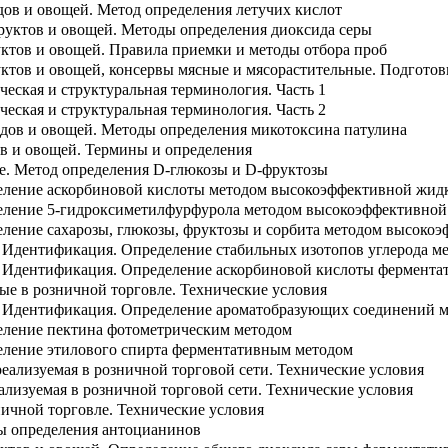
ов и овощей. Метод определения летучих кислот
руктов и овощей. Методы определения диоксида серы
ктов и овощей. Правила приемки и методы отбора проб
ктов и овощей, консервы мясные и мясорастительные. Подготов
еская и структуральная терминология. Часть 1
еская и структуральная терминология. Часть 2
дов и овощей. Методы определения микотоксина патулина
в и овощей. Термины и определения
е. Метод определения D-глюкозы и D-фруктозы
деление аскорбиновой кислоты методом высокоэффективной жид
деление 5-гидроксиметилфурфурола методом высокоэффективно
еление сахарозы, глюкозы, фруктозы и сорбита методом высок
. Идентификация. Определение стабильных изотопов углерода м
. Идентификация. Определение аскорбиновой кислоты фермент
ые в розничной торговле. Технические условия
. Идентификация. Определение ароматобразующих соединений м
еление пектина фотометрическим методом
еление этилового спирта ферментативным методом
реализуемая в розничной торговой сети. Технические условия
еализуемая в розничной торговой сети. Технические условия
ничной торговле. Технические условия
ы определения антоцианинов