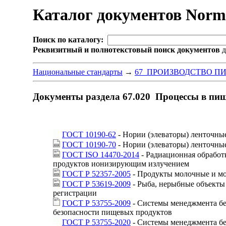
Каталог документов Nor
Поиск по каталогу:
Реквизитный и полнотекстовый поиск документов
д
Национальные стандарты
→
67 ПРОИЗВОДСТВО П
Документы раздела 67.020 Процессы в п
ГОСТ 10190-62
- Нории (элеваторы) ленточны
ГОСТ 10190-70
- Нории (элеваторы) ленточные
ГОСТ ISO 14470-2014
- Радиационная обработ
продуктов ионизирующим излучением
ГОСТ Р 52357-2005
- Продукты молочные и мо
ГОСТ Р 53619-2009
- Рыба, нерыбные объекты 
регистрации
ГОСТ Р 53755-2009
- Системы менеджмента бе
безопасности пищевых продуктов
ГОСТ Р 53755-2020
- Системы менеджмента бе