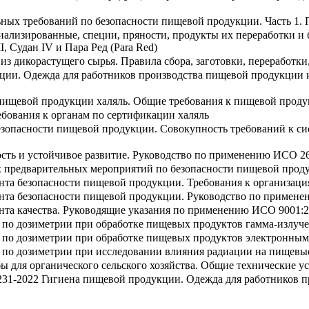
ных требований по безопасности пищевой продукции. Часть 1.
ализированные, специи, пряности, продукты их переработки и 
I, Судан IV и Пара Ред (Para Red)
из дикорастущего сырья. Правила сбора, заготовки, переработк
ции. Одежда для работников производства пищевой продукции и
пищевой продукции халяль. Общие требования к пищевой проду
ебования к органам по сертификации халяль
зопасности пищевой продукции. Совокупность требований к си
ость и устойчивое развитие. Руководство по применению ИСО 2
 предварительных мероприятий по безопасности пищевой продук
та безопасности пищевой продукции. Требования к организаци
нта безопасности пищевой продукции. Руководство по примен
та качества. Руководящие указания по применению ИСО 9001:2
 по дозиметрии при обработке пищевых продуктов гамма-излуч
о по дозиметрии при обработке пищевых продуктов электронным
 по дозиметрии при исследовании влияния радиации на пищевы
ы для органического сельского хозяйства. Общие технические у
231-2022 Гигиена пищевой продукции. Одежда для работников 