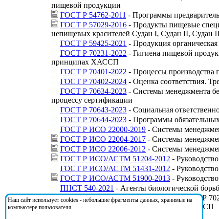
пищевой продукции
ГОСТ Р 54762-2011
- Программы предваритель
ГОСТ Р 57029-2016
- Продукты пищевые специ
непищевых красителей Судан I, Судан II, Судан II
ГОСТ Р 59425-2021
- Продукция органическая 
ГОСТ Р 70231-2022
- Гигиена пищевой продук
принципах ХАССП
ГОСТ Р 70401-2022
- Процессы производства 
ГОСТ Р 70402-2024
- Оценка соответствия. Тр
ГОСТ Р 70634-2023
- Системы менеджмента бе
процессу сертификации
ГОСТ Р 70643-2023
- Социальная ответственн
ГОСТ Р 70644-2023
- Программы обязательных
ГОСТ Р ИСО 22000-2019
- Системы менеджмен
ГОСТ Р ИСО 22004-2017
- Системы менеджме
ГОСТ Р ИСО 22006-2012
- Системы менеджмен
ГОСТ Р ИСО/АСТМ 51204-2012
- Руководство
ГОСТ Р ИСО/АСТМ 51431-2012
- Руководств
ГОСТ Р ИСО/АСТМ 51900-2013
- Руководство
ПНСТ 540-2021
- Агенты биологической борьб
Проект ГОСТ Р
- Изменение № 1 к ГОСТ Р 70
Наш сайт использует cookies - небольшие фрагменты данных, хранимые на
Требования, основанные на принципах ХАССП
компьютере пользователя.