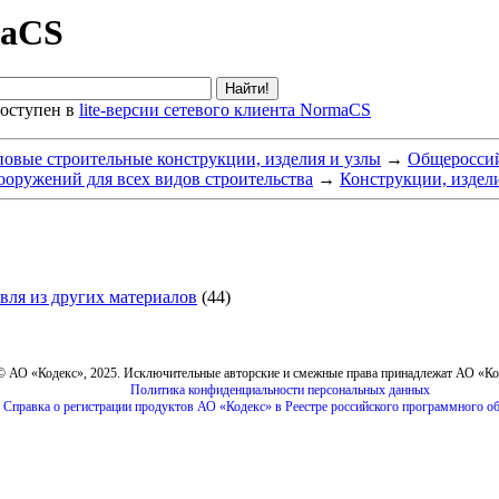
maCS
оступен в
lite-версии сетевого клиента NormaCS
овые строительные конструкции, изделия и узлы
→
Общероссий
ооружений для всех видов строительства
→
Конструкции, издел
вля из других материалов
(44)
© АО «Кодекс», 2025. Исключительные авторские и смежные права принадлежат АО «К
Политика конфиденциальности персональных данных
Справка о регистрации продуктов АО «Кодекс» в Реестре российского программного о