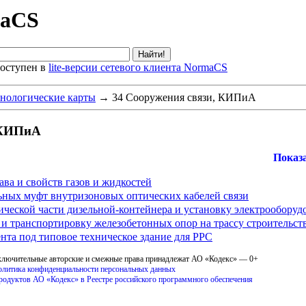
maCS
оступен в
lite-версии сетевого клиента NormaCS
нологические карты
→
34 Сооружения связи, КИПиА
 КИПиА
Показа
ава и свойств газов и жидкостей
ьных муфт внутризоновых оптических кабелей связи
ческой части дизельной-контейнера и установку электрооборуд
у и транспортировку железобетонных опор на трассу строительс
нта под типовое техническое здание для РРС
ключительные авторские и смежные права принадлежат АО «Кодекс» — 0+
литика конфиденциальности персональных данных
продуктов АО «Кодекс» в Реестре российского программного обеспечения