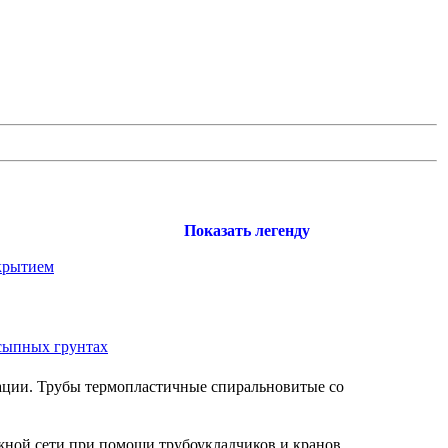
Показать легенду
окрытием
асыпных грунтах
ации. Трубы термопластичные спиральновитые со
жной сети при помощи трубоукладчиков и кранов