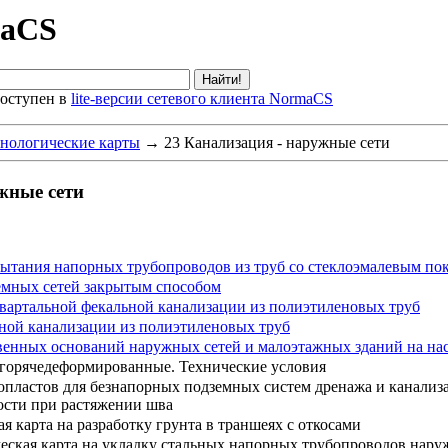
maCS
оступен в
lite-версии сетевого клиента NormaCS
нологические карты
→
23 Канализация - наружные сети
жные сети
пытания напорных трубопроводов из труб со стеклоэмалевым п
земных сетей закрытым способом
квартальной фекальной канализации из полиэтиленовых труб
нной канализации из полиэтиленовых труб
твенных оснований наружных сетей и малоэтажных зданий на н
горячедеформированные. Технические условия
опластов для безнапорных подземных систем дренажа и канализ
ости при растяжении шва
я карта на разработку грунта в траншеях с откосами
еская карта на укладку стальных напорных трубопроводов нару