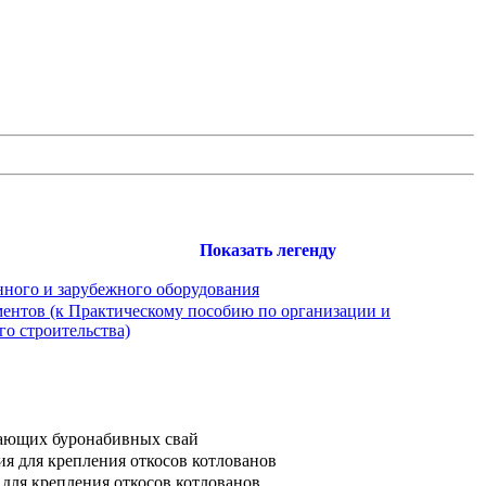
Показать легенду
нного и зарубежного оборудования
ментов (к Практическому пособию по организации и
го строительства)
кающих буронабивных свай
ия для крепления откосов котлованов
 для крепления откосов котлованов