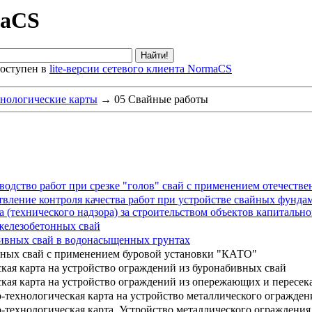
maCS
оступен в
lite-версии сетевого клиента NormaCS
нологические карты
→
05 Свайные работы
одство работ при срезке "голов" свай с применением отечестве
вление контроля качества работ при устройстве свайных фунда
 (технического надзора) за строительством объектов капитально
 железобетонных свай
бивных свай в водонасыщенных грунтах
вных свай с применением буровой установки "КАТО"
кая карта на устройство ограждений из буронабивных свай
ская карта на устройство ограждений из опережающих и пересе
технологическая карта на устройство металлического огражден
технологическая карта. Устройство металлического ограждения