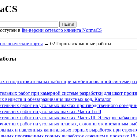
maCS
оступен в
lite-версии сетевого клиента NormaCS
нологические карты
→
02 Горно-вскрышные работы
работы
х и подготовительных работ при комбинированной системе разр
тельных работ при камерной системе разработки для шахт прои
х веществ и обеззараживания шахтных вод. Каталог
тельных работ на угольных шахтах производственного объедине
ельных работ на угольных шахтах. Части I и II
ельных работ на угольных шахтах. Часть III. Электроснабжени
чистных работ на угольных пластах, склонных к внезапным выбр
льных и наклонных капитальных горных выработок при строите
льных протяженных горных выработок сечением в проходке 18 -