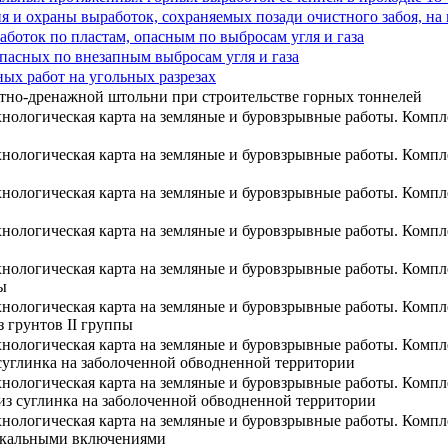
 и охраны выработок, сохраняемых позади очистного забоя, на
боток по пластам, опасным по выбросам угля и газа
пасных по внезапным выбросам угля и газа
ых работ на угольных разрезах
тно-дренажной штольни при строительстве горных тоннелей
хнологическая карта на земляные и буровзрывные работы. Комп
хнологическая карта на земляные и буровзрывные работы. Компл
хнологическая карта на земляные и буровзрывные работы. Комп
хнологическая карта на земляные и буровзрывные работы. Комп
хнологическая карта на земляные и буровзрывные работы. Комп
ы
хнологическая карта на земляные и буровзрывные работы. Комп
 грунтов II группы
хнологическая карта на земляные и буровзрывные работы. Комп
 суглинка на заболоченной обводненной территории
хнологическая карта на земляные и буровзрывные работы. Комп
 из суглинка на заболоченной обводненной территории
хнологическая карта на земляные и буровзрывные работы. Ком
 скальными включениями