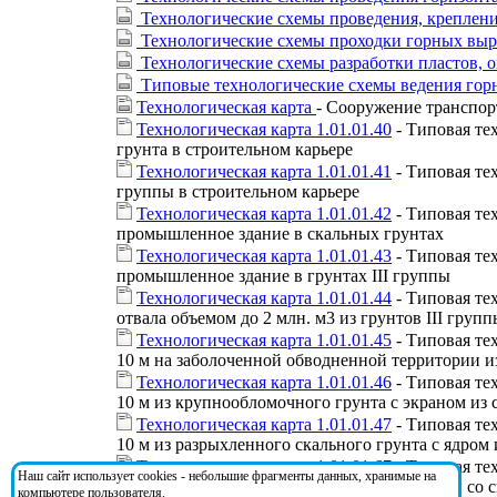
Технологические схемы проведения, крепления
Технологические схемы проходки горных выра
Технологические схемы разработки пластов, о
Типовые технологические схемы ведения горн
Технологическая карта
- Сооружение транспор
Технологическая карта 1.01.01.40
- Типовая те
грунта в строительном карьере
Технологическая карта 1.01.01.41
- Типовая те
группы в строительном карьере
Технологическая карта 1.01.01.42
- Типовая те
промышленное здание в скальных грунтах
Технологическая карта 1.01.01.43
- Типовая те
промышленное здание в грунтах III группы
Технологическая карта 1.01.01.44
- Типовая те
отвала объемом до 2 млн. м3 из грунтов III групп
Технологическая карта 1.01.01.45
- Типовая те
10 м на заболоченной обводненной территории из
Технологическая карта 1.01.01.46
- Типовая те
10 м из крупнообломочного грунта с экраном из
Технологическая карта 1.01.01.47
- Типовая те
10 м из разрыхленного скального грунта с ядром
Технологическая карта 1.01.01.67
- Типовая те
Наш сайт использует cookies - небольшие фрагменты данных, хранимые на
строительной площадки в грунтах III группы со
компьютере пользователя.