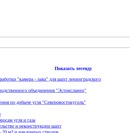
Показать легенду
аботки "камера - лава" для шахт ленинградского
зводственного объединения "Эстонсланец"
ния по добыче угля "Северовостокуголь"
е
осам угля и газа
льстве и реконструкции шахт
 20 м2 и наклонных стволов