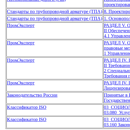
проектирова
Стандарты по трубопроводной арматуре (ТПА)
8. Проектир
Стандарты по трубопроводной арматуре (ТПА)
1. Основопо
ПромЭксперт
РАЗДЕЛ V
II Обеспечен
4.1 Управлен
ПромЭксперт
РАЗДЕЛ V
правовые ме
1 Управлени
ПромЭксперт
РАЗДЕЛ I
II Требован
2 Специальн
Требования 
ПромЭксперт
РАЗДЕЛ I
Лицензирова
Законодательство России
Принятые в 
Государстве
Классификатор ISO
03 СОЦИОЛ
03.080 Услу
Классификатор ISO
03 СОЦИОЛ
03.160 Зако