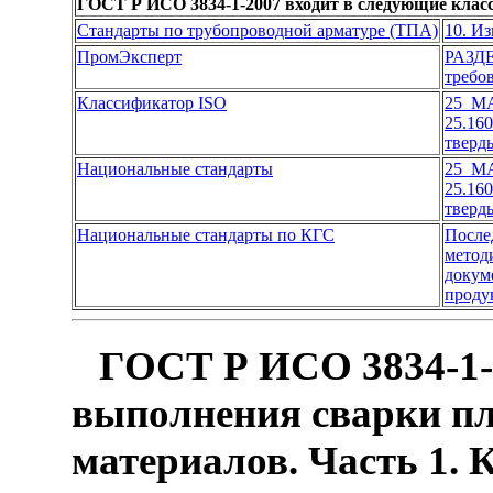
ГОСТ Р ИСО 3834-1-2007 входит в следующие клас
Стандарты по трубопроводной арматуре (ТПА)
10. И
ПромЭксперт
РАЗД
требо
Классификатор ISO
25 
25.16
тверд
Национальные стандарты
25 
25.16
тверд
Национальные стандарты по КГС
После
метод
докум
проду
ГОСТ Р ИСО 3834-1-2
выполнения сварки п
материалов. Часть 1.