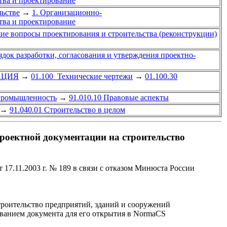
тва и проектирование
ьстве
→
1. Организационно-
тва и проектирование
ие вопросы проектирования и строительства (реконструкции)
ядок разработки, согласования и утверждения проектно-
АЦИЯ
→
01.100 Технические чертежи
→
01.100.30
 промышленность
→
91.010.10 Правовые аспекты
→
91.040.01 Строительство в целом
проектной документации на строительство
17.11.2003 г. № 189 в связи с отказом Минюста России
троительство предприятий, зданий и сооружений
званием документа для его открытия в NormaCS