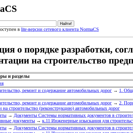
maCS
оступен в
lite-версии сетевого клиента NormaCS
ия о порядке разработки, согл
нтации на строительство пред
оры и разделы
ия
ительство, ремонт и содержание автомобильных дорог
→
1. Общ
ительство, ремонт и содержание автомобильных дорог
→
2. Пор
 на строительство (реконструкцию) автомобильных дорог
нты
→
Документы Системы нормативных документов в строител
ивные документы
→
к.11 Инженерные изыскания для строительс
нты
→
Документы Системы нормативных документов в строител