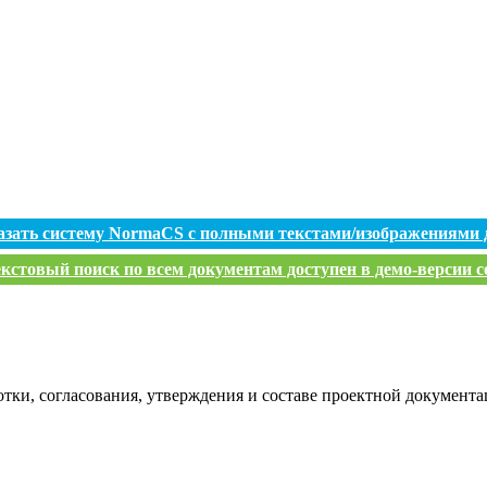
азать систему NormaCS с полными текстами/изображениями 
кстовый поиск по всем документам доступен в демо-версии с
отки, согласования, утверждения и составе проектной документ