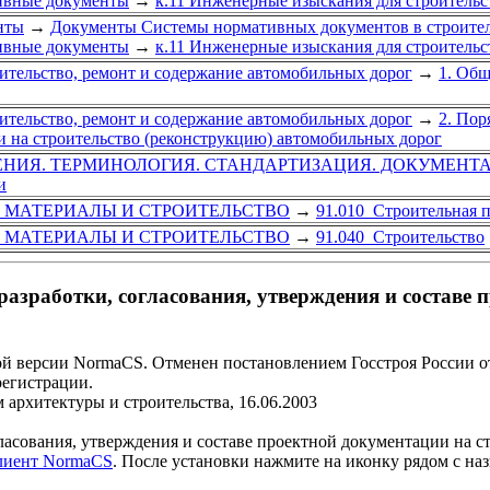
ивные документы
→
к.11 Инженерные изыскания для строительс
нты
→
Документы Системы нормативных документов в строител
ивные документы
→
к.11 Инженерные изыскания для строительс
ительство, ремонт и содержание автомобильных дорог
→
1. Общ
ительство, ремонт и содержание автомобильных дорог
→
2. Пор
 на строительство (реконструкцию) автомобильных дорог
ЕНИЯ. ТЕРМИНОЛОГИЯ. СТАНДАРТИЗАЦИЯ. ДОКУМЕНТ
и
 МАТЕРИАЛЫ И СТРОИТЕЛЬСТВО
→
91.010 Строительная
 МАТЕРИАЛЫ И СТРОИТЕЛЬСТВО
→
91.040 Строительство
азработки, согласования, утверждения и составе 
й версии NormaCS. Отменен постановлением Госстроя России от 
регистрации.
 архитектуры и строительства, 16.06.2003
ласования, утверждения и составе проектной документации на с
клиент NormaCS
. После установки нажмите на иконку рядом с на