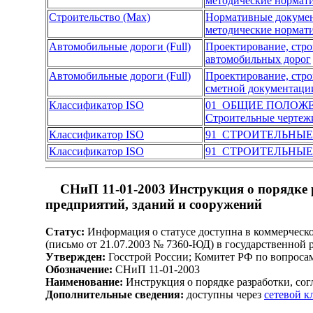
методические нормат
Строительство (Max)
Нормативные докуме
методические нормат
Автомобильные дороги (Full)
Проектирование, стро
автомобильных дорог
Автомобильные дороги (Full)
Проектирование, стро
сметной документации
Классификатор ISO
01 ОБЩИЕ ПОЛОЖ
Строительные чертеж
Классификатор ISO
91 СТРОИТЕЛЬНЫЕ
Классификатор ISO
91 СТРОИТЕЛЬНЫЕ
СНиП 11-01-2003 Инструкция о порядке р
предприятий, зданий и сооружений
Статус:
Информация о статусе доступна в коммерческо
(письмо от 21.07.2003 № 7360-ЮД) в государственной 
Утвержден:
Госстрой России; Комитет РФ по вопросам
Обозначение:
СНиП 11-01-2003
Наименование:
Инструкция о порядке разработки, сог
Дополнительные сведения:
доступны через
сетевой 