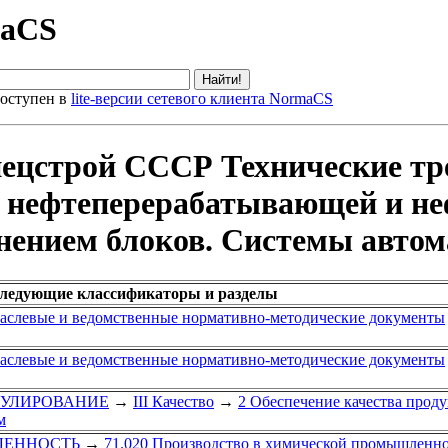
maCS
оступен в
lite-версии сетевого клиента NormaCS
цстрой СССР Технические тр
 нефтеперерабатывающей и н
ением блоков. Системы автом
следующие классификаторы и разделы
аслевые и ведомственные нормативно-методические документы
аслевые и ведомственные нормативно-методические документы
ЕГУЛИРОВАНИЕ
→
III Качество
→
2 Обеспечение качества прод
м
ЛЕННОСТЬ
→
71.020 Производство в химической промышленн