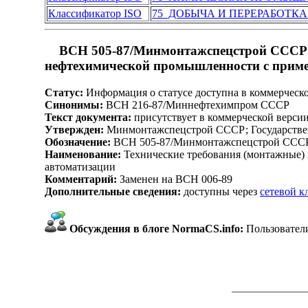
Классификатор ISO
75 ДОБЫЧА И ПЕРЕРАБОТКА
ВСН 505-87/Минмонтажспецстрой СССР Т
нефтехимической промышленности с приме
Статус:
Информация о статусе доступна в коммерческ
Синонимы:
ВСН 216-87/Миннефтехимпром СССР
Текст документа:
присутствует в коммерческой верси
Утвержден:
Минмонтажспецстрой СССР; Государствен
Обозначение:
ВСН 505-87/Минмонтажспецстрой ССС
Наименование:
Технические требования (монтажные)
автоматизации
Комментарий:
Заменен на ВСН 006-89
Дополнительные сведения:
доступны через
сетевой 
Обсуждения в блоге NormaCS.info:
Пользователи