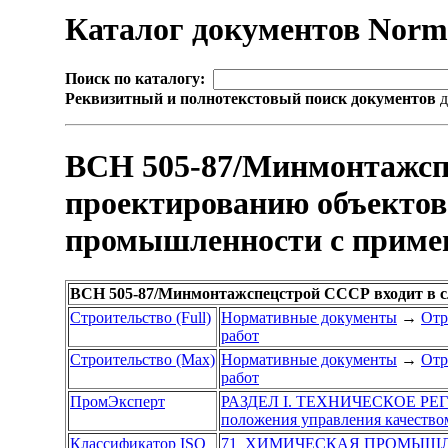
Каталог документов Nor
Поиск по каталогу:
Реквизитный и полнотекстовый поиск документов
д
ВСН 505-87/Минмонтажспе
проектированию объектов
промышленности с примен
ВСН 505-87/Минмонтажспецстрой СССР входит в 
Строительство (Full)
Нормативные документы
→
Отр
работ
Строительство (Max)
Нормативные документы
→
Отр
работ
ПромЭксперт
РАЗДЕЛ I. ТЕХНИЧЕСКОЕ Р
положения управления качество
Классификатор ISO
71 ХИМИЧЕСКАЯ ПРОМЫШ