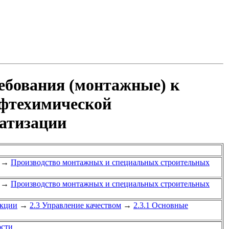
ебования (монтажные) к
ефтехимической
атизации
→
Производство монтажных и специальных строительных
→
Производство монтажных и специальных строительных
укции
→
2.3 Управление качеством
→
2.3.1 Основные
ости