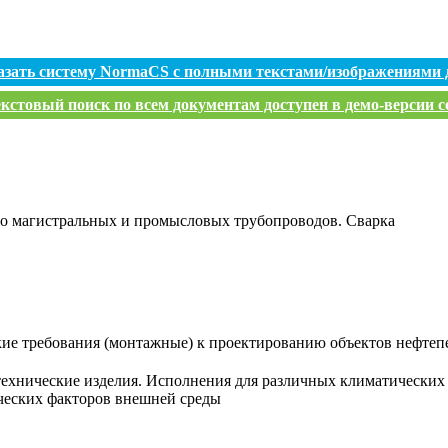
азать систему NormaCS с полными текстами/изображениями 
кстовый поиск по всем документам доступен в демо-версии с
во магистральных и промысловых трубопроводов. Сварка
кие требования (монтажные) к проектированию объектов нефте
ехнические изделия. Исполнения для различных климатических 
ческих факторов внешней среды