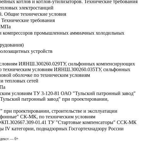
ейных котлов и котлов-утилизаторов. Технические требования
тепловых электростанций
й. Общие технические условия
. Технические требования
0 МПа
в и компрессоров промышленных аммиачных холодильных
рудования)
золозащитных устройств
 условиям ИЯНШ.300260.029ТУ, сильфонных компенсирующих
по техническим условиям ИЯНШ.300260.035ТУ, сильфонных
новой оболочке по техническим условиям
и тепловых сетей
МПа
ским условиям ТУ 3-120-81 ОАО "Тульский патронный завод"
Тульский патронный завод" при проектировании,
ри проектировании, строительстве и эксплуатации
льфонные" СК-МК, по техническим условиям
ФКП.302667.309-01.41 ТУ "Стартовые компенсаторы" ССК-МК
ды IV категории, поднадзорных Госгортехнадзору России
одекс» — 0+