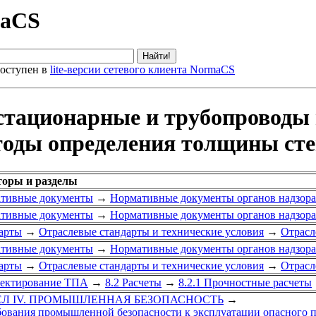
maCS
оступен в
lite-версии сетевого клиента NormaCS
 стационарные и трубопроводы
етоды определения толщины ст
торы и разделы
тивные документы
→
Нормативные документы органов надзора
тивные документы
→
Нормативные документы органов надзора
арты
→
Отраслевые стандарты и технические условия
→
Отрасл
тивные документы
→
Нормативные документы органов надзора
арты
→
Отраслевые стандарты и технические условия
→
Отрасл
оектирование ТПА
→
8.2 Расчеты
→
8.2.1 Прочностные расчеты
ЕЛ IV. ПРОМЫШЛЕННАЯ БЕЗОПАСНОСТЬ
→
ебования промышленной безопасности к эксплуатации опасного 