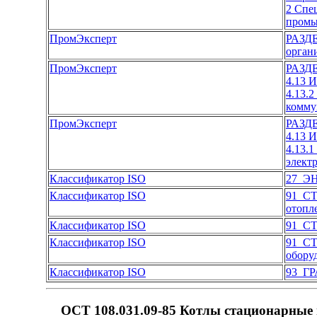
2 Спе
промы
ПромЭксперт
РАЗД
орган
ПромЭксперт
РАЗД
4.13 
4.13.
комму
ПромЭксперт
РАЗД
4.13 
4.13.
элект
Классификатор ISO
27 Э
Классификатор ISO
91 С
отопл
Классификатор ISO
91 С
Классификатор ISO
91 С
обору
Классификатор ISO
93 Г
ОСТ 108.031.09-85 Котлы стационарные 