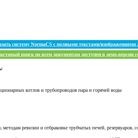
азать систему NormaCS с полными текстами/изображениями 
кстовый поиск по всем документам доступен в демо-версии с
ь:
ационарных котлов и трубопроводов пара и горячей воды
, методам ревизии и отбраковке трубчатых печей, резервуаров,