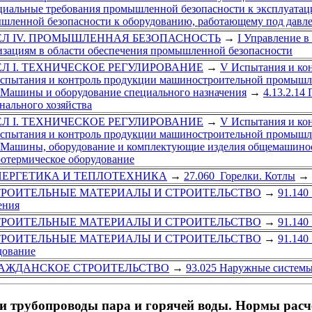
циальные требования промышленной безопасности к эксплуатац
шленной безопасности к оборудованию, работающему под давл
ЕЛ IV. ПРОМЫШЛЕННАЯ БЕЗОПАСНОСТЬ
→
I Управление 
изациям в области обеспечения промышленной безопасности
ЕЛ I. ТЕХНИЧЕСКОЕ РЕГУЛИРОВАНИЕ
→
V Испытания и ко
Испытания и контроль продукции машиностроительной промыш
2 Машины и оборудование специального назначения
→
4.13.2.14
нального хозяйства
ЕЛ I. ТЕХНИЧЕСКОЕ РЕГУЛИРОВАНИЕ
→
V Испытания и ко
Испытания и контроль продукции машиностроительной промыш
1 Машины, оборудование и комплектующие изделия общемашино
ротермическое оборудование
НЕРГЕТИКА И ТЕПЛОТЕХНИКА
→
27.060 Горелки. Котлы
→
ТРОИТЕЛЬНЫЕ МАТЕРИАЛЫ И СТРОИТЕЛЬСТВО
→
91.140
ения
ТРОИТЕЛЬНЫЕ МАТЕРИАЛЫ И СТРОИТЕЛЬСТВО
→
91.140
ТРОИТЕЛЬНЫЕ МАТЕРИАЛЫ И СТРОИТЕЛЬСТВО
→
91.140
дование
РАЖДАНСКОЕ СТРОИТЕЛЬСТВО
→
93.025 Наружные системы
и трубопроводы пара и горячей воды. Нормы расч