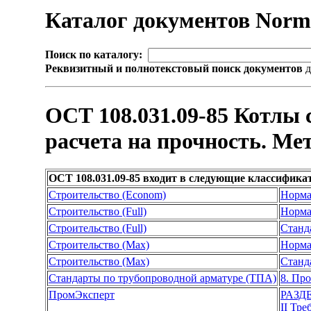
Каталог документов Nor
Поиск по каталогу:
Реквизитный и полнотекстовый поиск документов
д
ОСТ 108.031.09-85 Котлы
расчета на прочность. М
ОСТ 108.031.09-85 входит в следующие классифика
Строительство (Econom)
Норма
Строительство (Full)
Норма
Строительство (Full)
Станд
Строительство (Max)
Норма
Строительство (Max)
Станд
Стандарты по трубопроводной арматуре (ТПА)
8. Пр
ПромЭксперт
РАЗД
II Тр