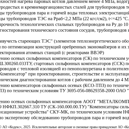
хностей нагрева паровых котлов давлением менее 4 МПа, водогр
еродистых и кремнемарганцовистых сталей для трубопроводов 
цы трубопроводов пара и горячей воды тепловых электростанци
цы трубопроводов ТЭС на Рраб<2,2 МПа (22 кгс/см2), t<=425 °C
 прочность технологических стальных трубопроводов на Ру до 1
гностирования технического состояния сосудов, трубопроводо
ивучесть стареющих ТЭС" (элементов теплоэнергетического обо
я по оптимизации конструкций оребренных экономайзеров и их 
оектирования атомных станций (с реакторами ВВЭР)
нению осевых сильфонных компенсаторов (СК) по техническим
Ш.300260.033ТУ, стартовых сильфонных компенсаторов (ССК) 
роводов с тепловой изоляцией из пенополиуретана в полиэтиле
пенсатор" при проектировании, строительстве и эксплуатаци
хническом диагностировании котлов с рабочим давлением до 4 
ению компенсаторов сильфонных осевых (КСО-ТПЗ) по техниче
З) по техническим условиям ТУ 3695-056-08629358-2000 ОАО "
нению осевых сильфонных компенсаторов АООТ "МЕТАЛКОМП" п
99 НФКП.302667.310 ТУ (СК-160.000.00.ТУ) "Компенсаторы си
нсационные устройства" СКУ-МК, по техническим условиям Н
по экспертному обследованию трубопроводов пара и горячей во
© АО «Кодекс», 2025. Исключительные авторские и смежные права принадлежат АО «К