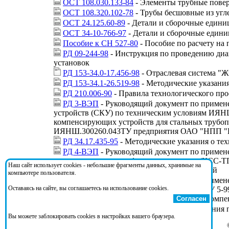
ОСТ 108.030.133-84
- Элементы трубные повер
ОСТ 108.320.102-78
- Трубы бесшовные из угл
ОСТ 24.125.60-89
- Детали и сборочные едини
ОСТ 34-10-766-97
- Детали и сборочные едини
Пособие к СН 527-80
- Пособие по расчету на
РД 09-244-98
- Инструкция по проведению диа
установок
РД 153-34.0-17.456-98
- Отраслевая система "Ж
РД 153-34.1-26.519-98
- Методические указани
РД 210.006-90
- Правила технологического пр
РД 3-ВЭП
- Руководящий документ по приме
устройств (СКУ) по техническим условиям ИЯН
компенсирующих устройств для стальных трубоп
ИЯНШ.300260.043ТУ предприятия ОАО "НПП "Ком
РД 34.17.435-95
- Методические указания о те
РД 4-ВЭП
- Руководящий документ по примен
и компенсаторов сильфонных стартовых (КСС-ТП
Наш сайт использует cookies - небольшие фрагменты данных, хранимые на
строительстве и эксплуатации тепловых сетей
компьютере пользователя.
РД 5-ВЭП
- Руководящий документ по приме
Оставаясь на сайте, вы соглашаетесь на использование cookies.
тепловых сетей по техническим условиям ТУ 5-
ВЕИШ.302667.300-01.43 ТУ "Сильфонные компе
Согласен
РД РосЭК 05-014-98
- Методические указания 
Вы можете заблокировать cookies в настройках вашего браузера.