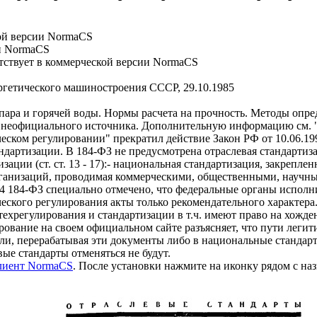
ой версии NormaCS
и NormaCS
ствует в коммерческой версии NormaCS
етического машиностроения СССР, 29.10.1985
ара и горячей воды. Нормы расчета на прочность. Методы опр
циального источника. Дополнительную информацию см. "Приме
ческом регулировании" прекратил действие Закон РФ от 10.06.1
ндартизации. В 184-ФЗ не предусмотрена отраслевая стандарти
изации (ст. ст. 13 - 17):- национальная стандартизация, закреп
организаций, проводимая коммерческими, общественными, науч
. 4 184-ФЗ специально отмечено, что федеральные органы исполн
еского регулирования акты только рекомендательного характера.П
ре техрегулирования и стандартизации в т.ч. имеют право на хож
ирование на своем официальном сайте разъясняет, что пути лег
сли, перерабатывая эти документы либо в национальные стандар
ые стандарты отменяться не будут.
клиент NormaCS
. После установки нажмите на иконку рядом с на