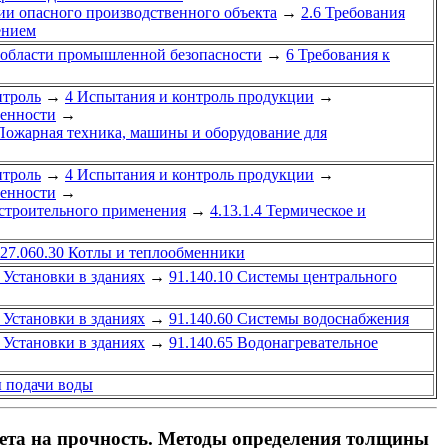
ии опасного производственного объекта
→
2.6 Требования
ением
в области промышленной безопасности
→
6 Требования к
нтроль
→
4 Испытания и контроль продукции
→
ленности
→
 Пожарная техника, машины и оборудование для
нтроль
→
4 Испытания и контроль продукции
→
ленности
→
строительного применения
→
4.13.1.4 Термическое и
27.060.30 Котлы и теплообменники
 Установки в зданиях
→
91.140.10 Системы центрального
 Установки в зданиях
→
91.140.60 Системы водоснабжения
 Установки в зданиях
→
91.140.65 Водонагревательное
 подачи воды
ета на прочность. Методы определения толщины