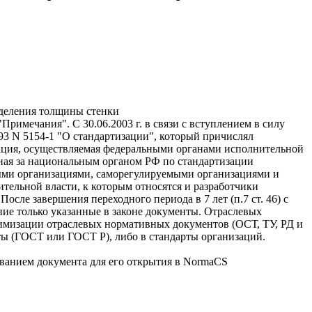
еделения толщины стенки
чания". С 30.06.2003 г. в связи с вступлением в силу
993 N 5154-1 "О стандартизации", который причислял
зация, осуществляемая федеральными органами исполнительной
ленная за национальным органом РФ по стандартизации
ными организациями, саморегулируемыми организациями и
ительной власти, к которым относятся и разработчики
осле завершения переходного периода в 7 лет (п.7 ст. 46) с
дение только указанные в законе документы. Отраслевых
итимизации отраслевых нормативных документов (ОСТ, ТУ, РД и
ты (ГОСТ или ГОСТ Р), либо в стандарты организаций.
званием документа для его открытия в NormaCS