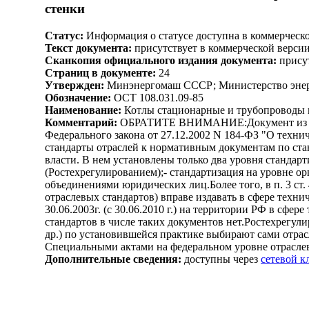
стенки
Статус:
Информация о статусе доступна в коммерческ
Текст документа:
присутствует в коммерческой верси
Сканкопия официального издания документа:
присут
Страниц в документе:
24
Утвержден:
Минэнергомаш СССР; Министерство энерг
Обозначение:
ОСТ 108.031.09-85
Наименование:
Котлы стационарные и трубопроводы п
Комментарий:
ОБРАТИТЕ ВНИМАНИЕ:Документ из неофи
Федерального закона от 27.12.2002 N 184-ФЗ "О техни
стандарты отраслей к нормативным документам по ста
власти. В нем установлены только два уровня стандарт
(Ростехрегулированием);- стандартизация на уровне 
объединениями юридических лиц.Более того, в п. 3 ст
отраслевых стандартов) вправе издавать в сфере технич
30.06.2003г. (с 30.06.2010 г.) на территории РФ в сфе
стандартов в числе таких документов нет.Ростехрегул
др.) по установившейся практике выбирают сами отра
Специальными актами на федеральном уровне отраслев
Дополнительные сведения:
доступны через
сетевой 