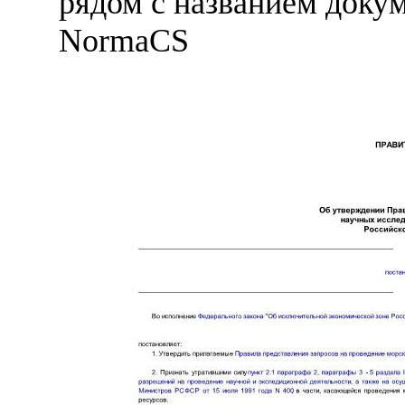
рядом с названием докум
NormaCS