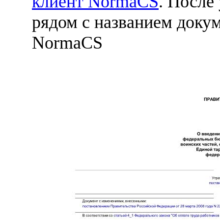
клиент NormaCS
. После
рядом с названием докум
NormaCS