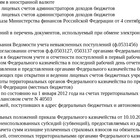
ям в иностранной валюте
я лицевых счетов администраторов доходов бюджетов
я лицевых счетов администраторов доходов бюджетов
аза Министерства финансов Российской Федерации от 4 сентяб
ений в перечень документов, используемый при обмене электро
вания Ведомости учета невыясненных поступлений (ф.0531456)
огласовании отчетов ф.ф.0503127, 0503137 органами Федерально
я в бюджетном учете и отчетности поступлений в первый рабоч
м Федерального казначейства в последний рабочий день отчет
авления и представления органами Федерального казначейства б
кающих при открытии и ведении лицевых счетов бюджетных учр
оты территориальных органов Федерального казначейства по п
ой Федерации (местных бюджетов)
в по состоянию на 1 января 2012 года на счетах территориальны
лансовом счете N 40503
ежей, поступивших в адрес федеральных бюджетных и автономн
льных положений приказа Федерального казначейства от 10.10.2
а неиспользованных субсидий (субвенций), предоставляемых из
ачета сумм излишне уплаченных страховых взносов на обязател
жей, отнесенных территориальными органами Федерального казн