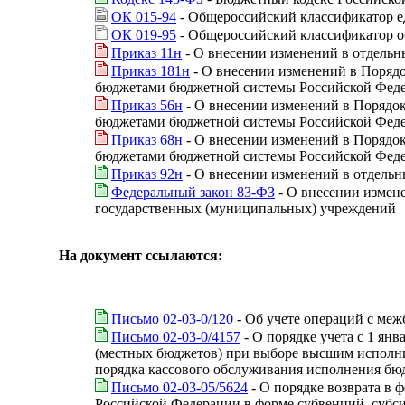
ОК 015-94
- Общероссийский классификатор 
ОК 019-95
- Общероссийский классификатор об
Приказ 11н
- О внесении изменений в отдель
Приказ 181н
- О внесении изменений в Поряд
бюджетами бюджетной системы Российской Федер
Приказ 56н
- О внесении изменений в Порядо
бюджетами бюджетной системы Российской Федер
Приказ 68н
- О внесении изменений в Порядо
бюджетами бюджетной системы Российской Федер
Приказ 92н
- О внесении изменений в отдель
Федеральный закон 83-ФЗ
- О внесении измен
государственных (муниципальных) учреждений
На документ ссылаются:
Письмо 02-03-0/120
- Об учете операций с ме
Письмо 02-03-0/4157
- О порядке учета с 1 я
(местных бюджетов) при выборе высшим исполни
порядка кассового обслуживания исполнения бюд
Письмо 02-03-05/5624
- О порядке возврата в
Российской Федерации в форме субвенций, субс