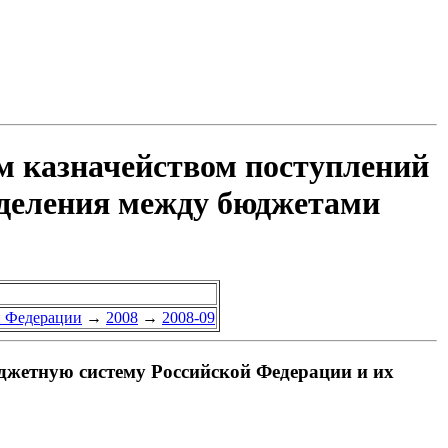
м казначейством поступлений
еделения между бюджетами
й Федерации
→
2008
→
2008-09
джетную систему Российской Федерации и их