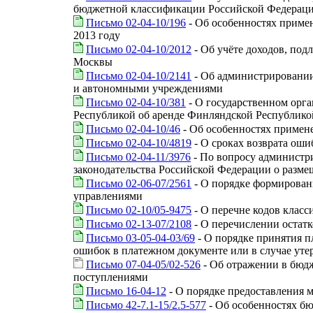
бюджетной классификации Российской Федерации
Письмо 02-04-10/196
- Об особенностях приме
2013 году
Письмо 02-04-10/2012
- Об учёте доходов, по
Москвы
Письмо 02-04-10/2141
- Об администрировании
и автономными учреждениями
Письмо 02-04-10/381
- О государственном орг
Республикой об аренде Финляндской Республикой
Письмо 02-04-10/46
- Об особенностях примене
Письмо 02-04-10/4819
- О сроках возврата ош
Письмо 02-04-11/3976
- По вопросу администр
законодательства Российской Федерации о разме
Письмо 02-06-07/2561
- О порядке формирован
управлениями
Письмо 02-10/05-9475
- О перечне кодов клас
Письмо 02-13-07/2108
- О перечислении остатк
Письмо 03-05-04-03/69
- О порядке принятия п
ошибок в платежном документе или в случае уте
Письмо 07-04-05/02-526
- Об отражении в бюд
поступлениями
Письмо 16-04-12
- О порядке предоставления
Письмо 42-7.1-15/2.5-577
- Об особенностях бю