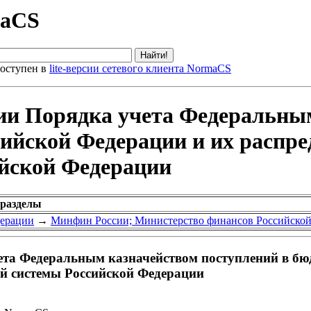
maCS
оступен в
lite-версии сетевого клиента NormaCS
ии Порядка учета Федеральны
сийской Федерации и их распр
йской Федерации
 разделы
дерации
→
Минфин России; Министерство финансов Российско
та Федеральным казначейством поступлений в бю
й системы Российской Федерации