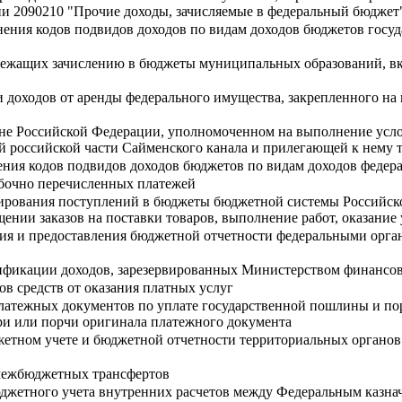
 2090210 "Прочие доходы, зачисляемые в федеральный бюджет
нения кодов подвидов доходов по видам доходов бюджетов гос
длежащих зачислению в бюджеты муниципальных образований, вк
 доходов от аренды федерального имущества, закрепленного на
ане Российской Федерации, уполномоченном на выполнение ус
 российской части Сайменского канала и прилегающей к нему т
ния кодов подвидов доходов бюджетов по видам доходов федера
ибочно перечисленных платежей
ирования поступлений в бюджеты бюджетной системы Российск
щении заказов на поставки товаров, выполнение работ, оказани
ия и предоставления бюджетной отчетности федеральными орга
сификации доходов, зарезервированных Министерством финансо
ов средств от оказания платных услуг
латежных документов по уплате государственной пошлины и по
ри или порчи оригинала платежного документа
жетном учете и бюджетной отчетности территориальных органов
 межбюджетных трансфертов
джетного учета внутренних расчетов между Федеральным казна