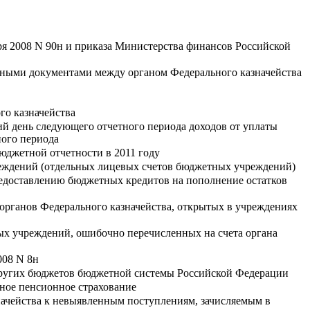
ря 2008 N 90н и приказа Министерства финансов Российской
нными документами между органом Федерального казначейства
го казначейства
ий день следующего отчетного периода доходов от уплаты
ного периода
юджетной отчетности в 2011 году
еждений (отдельных лицевых счетов бюджетных учреждений)
редоставлению бюджетных кредитов на пополнение остатков
х органов Федерального казначейства, открытых в учреждениях
ых учреждений, ошибочно перечисленных на счета органа
008 N 8н
 других бюджетов бюджетной системы Российской Федерации
ьное пенсионное страхование
ачейства к невыявленным поступлениям, зачисляемым в