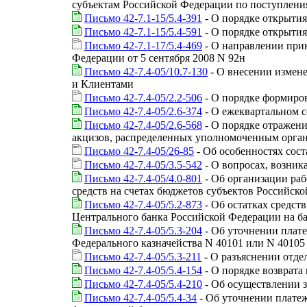
субъектам Российской Федерации по поступлени
Письмо 42-7.1-15/5.4-391
- О порядке открыти
Письмо 42-7.1-15/5.4-591
- О порядке открыти
Письмо 42-7.1-17/5.4-469
- О направлении прик
Федерации от 5 сентября 2008 N 92н
Письмо 42-7.4-05/10.7-130
- О внесении измен
и Клиентами
Письмо 42-7.4-05/2.2-506
- О порядке формиро
Письмо 42-7.4-05/2.6-374
- О ежеквартальном с
Письмо 42-7.4-05/2.6-568
- О порядке отражени
акцизов, распределенных уполномоченным органо
Письмо 42-7.4-05/26-85
- Об особенностях сост
Письмо 42-7.4-05/3.5-542
- О вопросах, возни
Письмо 42-7.4-05/4.0-801
- Об организации раб
средств на счетах бюджетов субъектов Российск
Письмо 42-7.4-05/5.2-873
- Об остатках средст
Центрального банка Российской Федерации на ба
Письмо 42-7.4-05/5.3-204
- Об уточнении плат
Федерального казначейства N 40101 или N 40105
Письмо 42-7.4-05/5.3-211
- О разъяснении отде
Письмо 42-7.4-05/5.4-154
- О порядке возврат
Письмо 42-7.4-05/5.4-210
- Об осуществлении з
Письмо 42-7.4-05/5.4-34
- Об уточнении плате