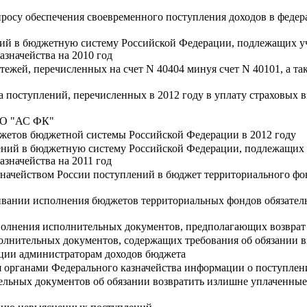
просу обеспечения своевременного поступления доходов в фед
ний в бюджетную систему Российской Федерации, подлежащих 
значейства на 2010 год
атежей, перечисленных на счет N 40404 минуя счет N 40101, а т
а поступлений, перечисленных в 2012 году в уплату страховых 
ПО "АС ФК"
жетов бюджетной системы Российской Федерации в 2012 году
ений в бюджетную систему Российской Федерации, подлежащих
значейства на 2011 год
значейством России поступлений в бюджет территориального фо
ивании исполнения бюджетов территориальных фондов обязател
полнения исполнительных документов, предполагающих возврат
олнительных документов, содержащих требования об обязании в
ции администраторам доходов бюджета
я органами Федерального казначейства информации о поступле
ельных документов об обязании возвратить излишне уплаченны