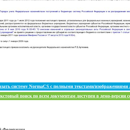
азать систему NormaCS с полными текстами/изображениями 
кстовый поиск по всем документам доступен в демо-версии с
й Федерации