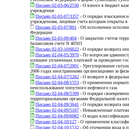
Письмо 02-03-06/2530
- О взносе в бюджет ка
учреждения
Письмо 02-03-07/3357
- О порядке взыскания 
учреждениям, лицевые счета которым открыты в 
Письмо 02-03-07/801
- Об исполнении исполни
Федерации
Письмо 02-03-09/404
- О закрытии счетов тер
балансовом счете N 40503
Письмо 02-03-10/6022
- О порядке возврата не
Письмо 02-04-05/3970
- По вопросам админист
излишне уплаченных платежей за проведение гос
Письмо 02-04-07/2901
- Урегулирование ситуац
2006 годах иностранными организациями за физи
Письмо 02-04-07/5282
- О возврате в федерал
Письмо 02-04-08/1553
- О применении нормати
неиспользование попутного нефтяного газа
Письмо 02-04-08/5399
- О порядке своевремен
территориальными органами Федеральной налог
Письмо 02-04-09/3641
- О порядке возврата о
Письмо 02-04-09/5107
- Невыясненные платежи
Письмо 02-04-09/6082
- О кодах классификаци
Письмо 02-04-10/127
- О применении классифи
Письмо 02-04-10/1532
- Об уточнении вида и п