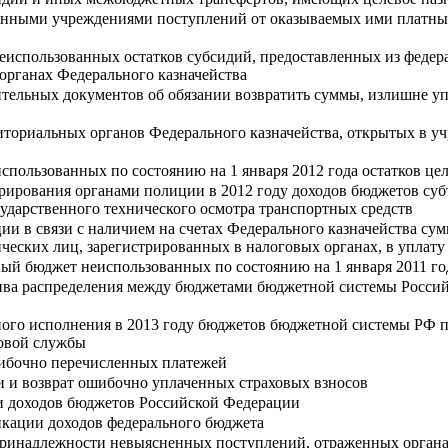
зенными учреждениями поступлений от оказываемых ими платных
неиспользованных остатков субсидий, предоставленных из фед
органах Федерального казначейства
тельных документов об обязании возвратить суммы, излишне у
риториальных органов Федерального казначейства, открытых в у
использованных по состоянию на 1 января 2012 года остатков ц
рирования органами полиции в 2012 году доходов бюджетов суб
ударственного технического осмотра транспортных средств
ии в связи с наличием на счетах Федерального казначейства су
ческих лиц, зарегистрированных в налоговых органах, в уплату 
ьный бюджет неиспользованных по состоянию на 1 января 2011 
ва распределения между бюджетами бюджетной системы Россий
ного исполнения в 2013 году бюджетов бюджетной системы РФ п
овой службы
шибочно перечисленных платежей
 и возврат ошибочно уплаченных страховых взносов
и доходов бюджетов Российской Федерации
кации доходов федерального бюджета
ринадлежности невыясненных поступлений, отраженных органами