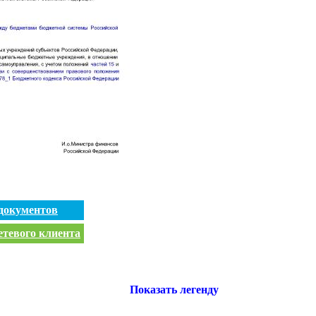
документов
етевого клиента
Показать легенду