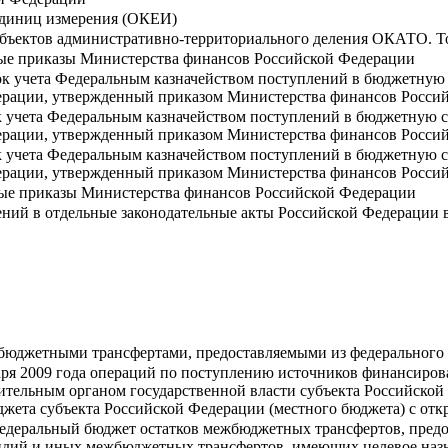
единиц измерения (ОКЕИ)
ъектов административно-территориального деления ОКАТО. Том
ные приказы Министерства финансов Российской Федерации
ок учета Федеральным казначейством поступлений в бюджетную 
ации, утвержденный приказом Министерства финансов Российс
к учета Федеральным казначейством поступлений в бюджетную с
ации, утвержденный приказом Министерства финансов Российс
к учета Федеральным казначейством поступлений в бюджетную с
ации, утвержденный приказом Министерства финансов Российс
ные приказы Министерства финансов Российской Федерации
ений в отдельные законодательные акты Российской Федерации 
жбюджетными трансфертами, предоставляемыми из федерального
нваря 2009 года операций по поступлению источников финансир
тельным органом государственной власти субъекта Российской
жета субъекта Российской Федерации (местного бюджета) с от
 федеральный бюджет остатков межбюджетных трансфертов, пред
идий и иных межбюджетных трансфертов, имеющих целевое наз