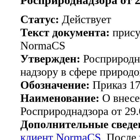
Росприроднадзора от 2
Статус:
Действует
Текст документа:
прису
NormaCS
Утвержден:
Росприродна
надзору в сфере природо
Обозначение:
Приказ 1
Наименование:
О внесе
Росприроднадзора от 29.
Дополнительные сведе
клиент NormaCS
. После