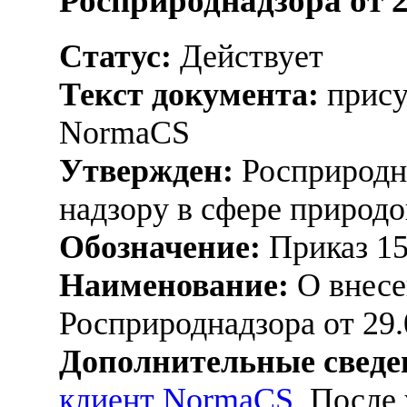
Росприроднадзора от 2
Статус:
Действует
Текст документа:
прису
NormaCS
Утвержден:
Росприродна
надзору в сфере природо
Обозначение:
Приказ 1
Наименование:
О внесе
Росприроднадзора от 29.
Дополнительные сведе
клиент NormaCS
. После