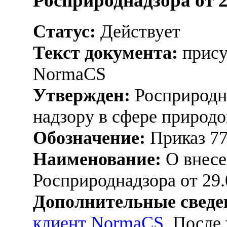
Росприроднадзора от 2
Статус:
Действует
Текст документа:
прису
NormaCS
Утвержден:
Росприродна
надзору в сфере природо
Обозначение:
Приказ 7
Наименование:
О внесе
Росприроднадзора от 29.
Дополнительные сведе
клиент NormaCS
. После