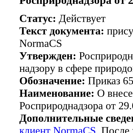
Росприроднадзора от 2
Статус:
Действует
Текст документа:
прису
NormaCS
Утвержден:
Росприродна
надзору в сфере природо
Обозначение:
Приказ 6
Наименование:
О внесе
Росприроднадзора от 29.
Дополнительные сведе
клиент NormaCS
. После