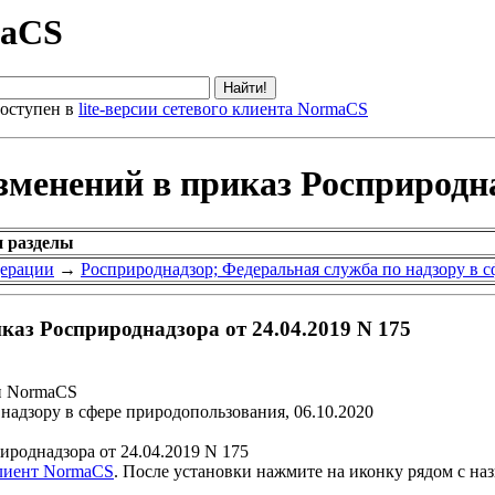
maCS
оступен в
lite-версии сетевого клиента NormaCS
зменений в приказ Росприроднад
и разделы
дерации
→
Росприроднадзор; Федеральная служба по надзору в 
каз Росприроднадзора от 24.04.2019 N 175
и NormaCS
надзору в сфере природопользования, 06.10.2020
роднадзора от 24.04.2019 N 175
клиент NormaCS
. После установки нажмите на иконку рядом с на