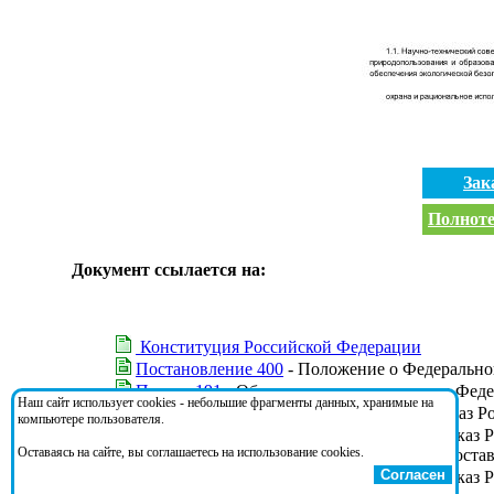
Зак
Полноте
Документ ссылается на:
Конституция Российской Федерации
Постановление 400
- Положение о Федеральной
Приказ 191
- Об утверждении регламента Феде
Наш сайт использует cookies - небольшие фрагменты данных, хранимые на
Приказ 36
- О внесении изменений в приказ Ро
компьютере пользователя.
Приказ 491
- О внесении изменения в приказ 
Оставаясь на сайте, вы соглашаетесь на использование cookies.
надзору в сфере природопользования и его соста
Согласен
Приказ 527
- О внесении изменения в приказ 