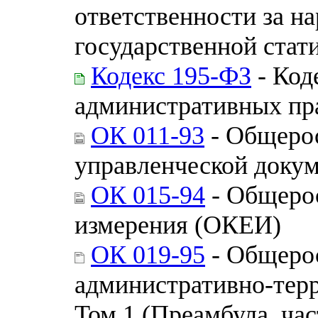
ответственности за н
государственной стат
Кодекс 195-ФЗ
- Код
административных пр
ОК 011-93
- Общерос
управленческой доку
ОК 015-94
- Общерос
измерения (ОКЕИ)
ОК 019-95
- Общерос
административно-тер
Том 1 (Преамбула, час