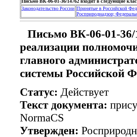
Письмо ВК-06-01-36/14762 входит в следующие кла
Законодательство России
Принятые в Российской Фе
Росприроднадзор; Федеральн
Письмо ВК-06-01-36/
реализации полномоч
главного администрат
системы Российской 
Статус:
Действует
Текст документа:
прису
NormaCS
Утвержден:
Росприродна