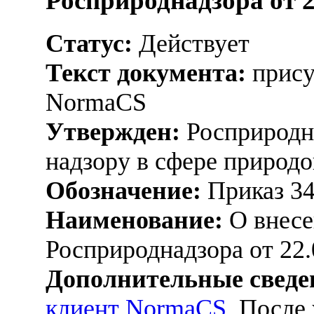
Росприроднадзора от 2
Статус:
Действует
Текст документа:
прису
NormaCS
Утвержден:
Росприродна
надзору в сфере природо
Обозначение:
Приказ 3
Наименование:
О внесе
Росприроднадзора от 22.
Дополнительные сведе
клиент NormaCS
. После