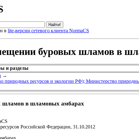
S
ен в
lite-версии сетевого клиента NormaCS
змещении буровых шламов в ш
ры и разделы
и
→
 природных ресурсов и экологии РФ); Министерство природны
х шламов в шламовых амбарах
maCS
есурсов Российской Федерации, 31.10.2012
амбарах