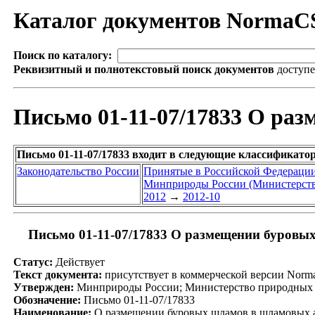
Каталог документов NormaC
Поиск по каталогу:
Реквизитный и полнотекстовый поиск документов
доступ
Письмо 01-11-07/17833 О ра
Письмо 01-11-07/17833 входит в следующие классификато
Законодательство России
Принятые в Российской Федераци
Минприроды России (Министерство
2012
→
2012-10
Письмо 01-11-07/17833 О размещении буровы
Статус:
Действует
Текст документа:
присутствует в коммерческой версии Nor
Утвержден:
Минприроды России; Министерство природных р
Обозначение:
Письмо 01-11-07/17833
Наименование:
О размещении буровых шламов в шламовых 