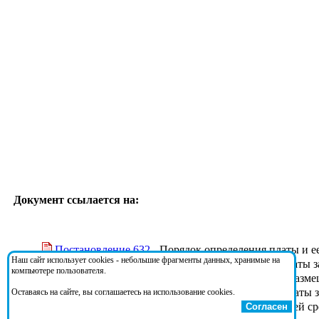
Документ ссылается на:
Постановление 632
- Порядок определения платы и е
Наш сайт использует cookies - небольшие фрагменты данных, хранимые на
Приказ 204
- Об утверждении формы Расчета платы з
компьютере пользователя.
Приказ 49
- Правила инвентаризации объектов разме
Приказ 557
- Об установлении сроков уплаты платы 
Оставаясь на сайте, вы соглашаетесь на использование cookies.
Федеральный закон 7-ФЗ
- Об охране окружающей с
Согласен