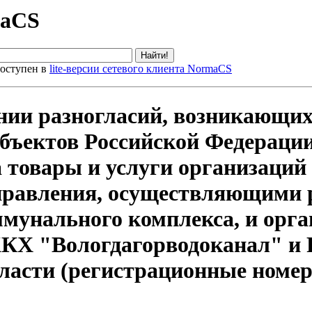
maCS
оступен в
lite-версии сетевого клиента NormaCS
ении разногласий, возникающи
убъектов Российской Федерац
 товары и услуги организаций
правления, осуществляющими 
ммунального комплекса, и орг
Х "Вологдагорводоканал" и Р
бласти (регистрационные номе