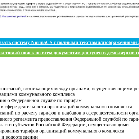
азать систему NormaCS с полными текстами/изображениями 
кстовый поиск по всем документам доступен в демо-версии с
азногласий, возникающих между органами, осуществляющими рег
изациями коммунального комплекса
ия о Федеральной службе по тарифам
в сфере деятельности организаций коммунального комплекса
заний по расчету тарифов и надбавок в сфере деятельности орг
ного регламента предоставления Федеральной службой по тариф
асти субъектов Российской Федерации, осуществляющими ...
лирования тарифов организаций коммунального комплекса
 и водоотведении