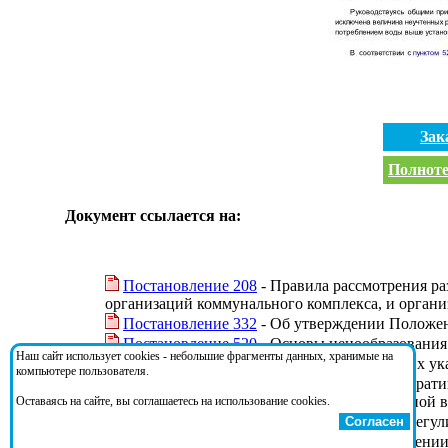
Зак
Полноте
Документ ссылается на:
Постановление 208
- Правила рассмотрения р
организаций коммунального комплекса, и орган
Постановление 332
- Об утверждении Положен
Постановление 520
- Основы ценообразования 
Наш сайт использует cookies - небольшие фрагменты данных, хранимые на
Приказ 47
- Об утверждении Методических ука
компьютере пользователя.
Приказ 794-э
- Об утверждении Административ
возникающих между органами исполнительной вл
Оставаясь на сайте, вы соглашаетесь на использование cookies.
Федеральный закон 210-ФЗ
- Об основах регу
Согласен
Федеральный закон 416-ФЗ
- О водоснабжении