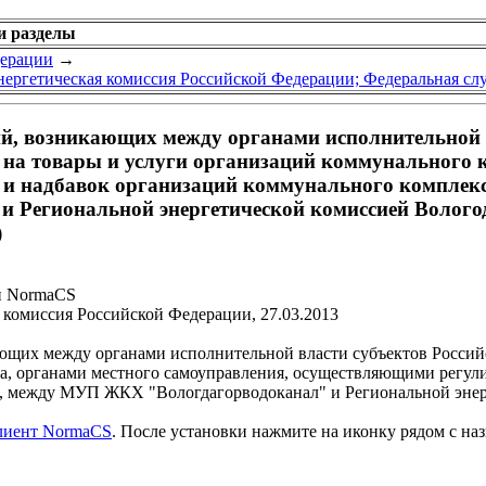
и разделы
дерации
→
нергетическая комиссия Российской Федерации; Федеральная сл
ий, возникающих между органами исполнительной 
а товары и услуги организаций коммунального к
и надбавок организаций коммунального комплекс
Региональной энергетической комиссией Вологод
)
и NormaCS
комиссия Российской Федерации, 27.03.2013
ющих между органами исполнительной власти субъектов Росси
а, органами местного самоуправления, осуществляющими регул
а, между МУП ЖКХ "Вологдагорводоканал" и Региональной энер
клиент NormaCS
. После установки нажмите на иконку рядом с на