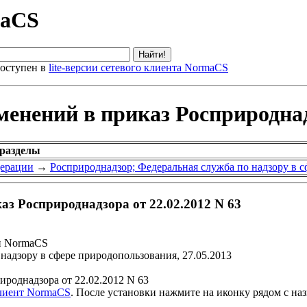
maCS
оступен в
lite-версии сетевого клиента NormaCS
менений в приказ Росприроднадз
 разделы
дерации
→
Росприроднадзор; Федеральная служба по надзору в 
аз Росприроднадзора от 22.02.2012 N 63
и NormaCS
надзору в сфере природопользования, 27.05.2013
роднадзора от 22.02.2012 N 63
клиент NormaCS
. После установки нажмите на иконку рядом с на