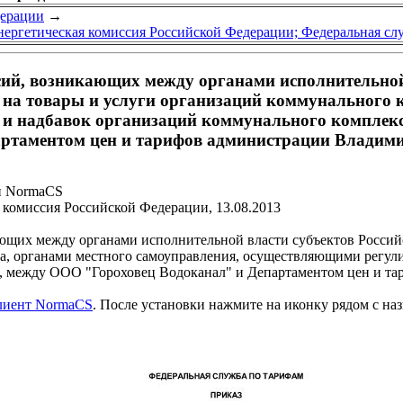
дерации
→
нергетическая комиссия Российской Федерации; Федеральная сл
сий, возникающих между органами исполнительной
а товары и услуги организаций коммунального к
и надбавок организаций коммунального комплекс
таментом цен и тарифов администрации Владимирс
и NormaCS
комиссия Российской Федерации, 13.08.2013
ющих между органами исполнительной власти субъектов Росси
а, органами местного самоуправления, осуществляющими регул
а, между ООО "Гороховец Водоканал" и Департаментом цен и т
клиент NormaCS
. После установки нажмите на иконку рядом с на