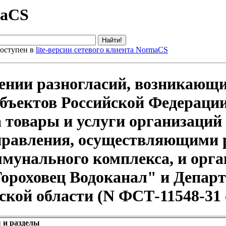
maCS
оступен в
lite-версии сетевого клиента NormaCS
рении разногласий, возникающ
убъектов Российской Федерац
 товары и услуги организаций
правления, осуществляющими 
ммунального комплекса, и орг
ороховец Водоканал" и Департ
ой области (N ФСТ-11548-31 о
 и разделы