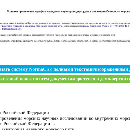
азать систему NormaCS с полными текстами/изображениями 
кстовый поиск по всем документам доступен в демо-версии с
я Российской Федерации
роведения морских научных исследований во внутренних морск
е Российской Федерации ...
 акватории Северного морского пути