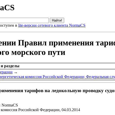
maCS
оступен в
lite-версии сетевого клиента NormaCS
дении Правил применения тари
ого морского пути
 и разделы
дерации
→
нергетическая комиссия Российской Федерации; Федеральная сл
рименения тарифов на ледокольную проводку судо
и NormaCS
комиссия Российской Федерации, 04.03.2014