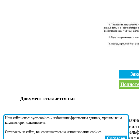
Зак
Полноте
Документ ссылается на:
Наш сайт использует cookies - небольшие фрагменты данных, хранимые на
Кодекс 81-ФЗ
- Кодекс торгового мореплавани
компьютере пользователя.
Постановление 391
- Об утверждении Правил п
экономической зоне и на континентальном шельф
Оставаясь на сайте, вы соглашаетесь на использование cookies.
Приказ 7
- Об утверждении Правил плавания в
Согласен