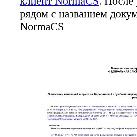
клиент NormaCS
. После
рядом с названием докум
NormaCS