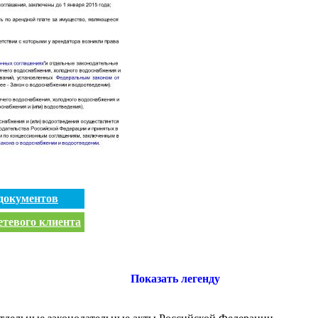
документов
етевого клиента
Показать легенду