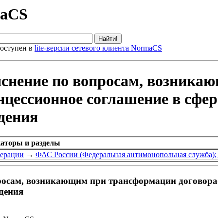
maCS
оступен в
lite-версии сетевого клиента NormaCS
яснение по вопросам, возник
онцессионное соглашение в сфе
дения
каторы и разделы
дерации
→
ФАС России (Федеральная антимонопольная служба);
осам, возникающим при трансформации договора(-
едения