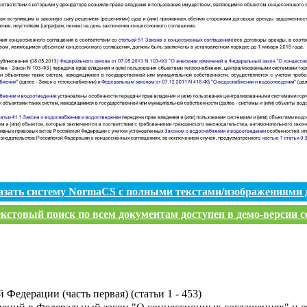
азать систему NormaCS с полными текстами/изображениями 
кстовый поиск по всем документам доступен в демо-версии с
Федерации (часть первая) (статьи 1 - 453)