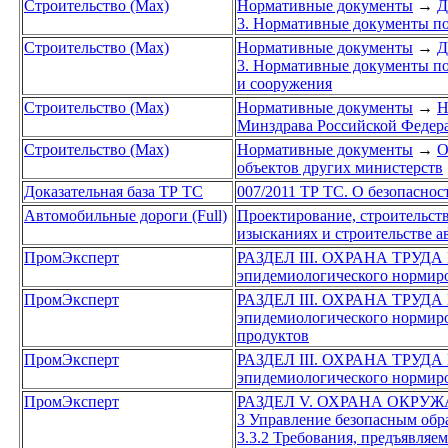
Строительство (Max)
Нормативные документы
→
Д
3. Нормативные документы по
Строительство (Max)
Нормативные документы
→
Д
3. Нормативные документы по
и сооружения
Строительство (Max)
Нормативные документы
→
Н
Минздрава Российской Федер
Строительство (Max)
Нормативные документы
→
О
объектов других министерств
Доказательная база ТР ТС
007/2011 ТР ТС. О безопаснос
Автомобильные дороги (Full)
Проектирование, строительст
изысканиях и строительстве а
ПромЭксперт
РАЗДЕЛ III. ОХРАНА ТРУД
эпидемиологического нормир
ПромЭксперт
РАЗДЕЛ III. ОХРАНА ТРУД
эпидемиологического нормир
продуктов
ПромЭксперт
РАЗДЕЛ III. ОХРАНА ТРУД
эпидемиологического нормир
ПромЭксперт
РАЗДЕЛ V. ОХРАНА ОКР
3 Управление безопасным обр
3.3.2 Требования, предъявляе