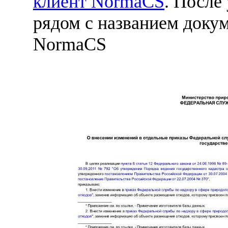
клиент NormaCS
. После
рядом с названием докум
NormaCS