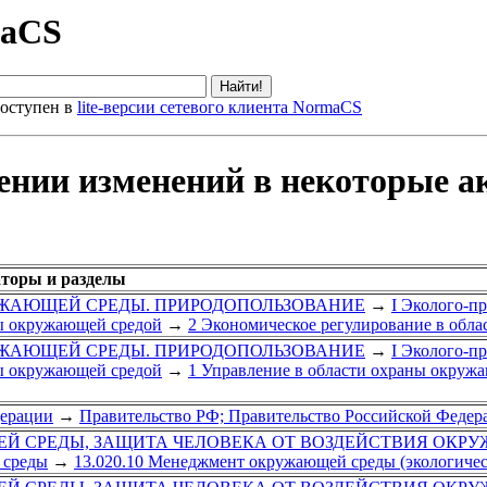
maCS
оступен в
lite-версии сетевого клиента NormaCS
сении изменений в некоторые 
аторы и разделы
РУЖАЮЩЕЙ СРЕДЫ. ПРИРОДОПОЛЬЗОВАНИЕ
→
I Эколого-п
ы окружающей средой
→
2 Экономическое регулирование в обл
РУЖАЮЩЕЙ СРЕДЫ. ПРИРОДОПОЛЬЗОВАНИЕ
→
I Эколого-п
ы окружающей средой
→
1 Управление в области охраны окруж
дерации
→
Правительство РФ; Правительство Российской Федер
Й СРЕДЫ, ЗАЩИТА ЧЕЛОВЕКА ОТ ВОЗДЕЙСТВИЯ ОКР
 среды
→
13.020.10 Менеджмент окружающей среды (экологиче