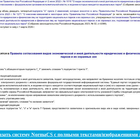
азать систему NormaCS с полными текстами/изображениями 