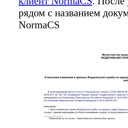
клиент NormaCS
. После
рядом с названием докум
NormaCS