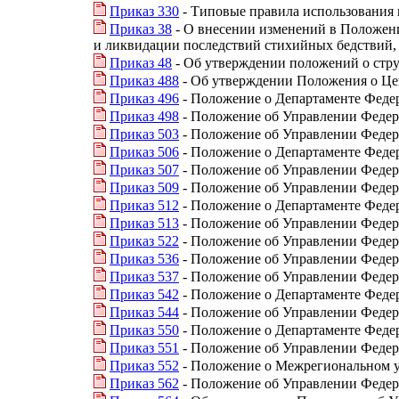
Приказ 330
- Типовые правила использования
Приказ 38
- О внесении изменений в Положен
и ликвидации последствий стихийных бедствий, 
Приказ 48
- Об утверждении положений о стру
Приказ 488
- Об утверждении Положения о Це
Приказ 496
- Положение о Департаменте Федер
Приказ 498
- Положение об Управлении Федера
Приказ 503
- Положение об Управлении Федера
Приказ 506
- Положение о Департаменте Федер
Приказ 507
- Положение об Управлении Федера
Приказ 509
- Положение об Управлении Федера
Приказ 512
- Положение о Департаменте Феде
Приказ 513
- Положение об Управлении Федера
Приказ 522
- Положение об Управлении Федера
Приказ 536
- Положение об Управлении Федер
Приказ 537
- Положение об Управлении Федера
Приказ 542
- Положение о Департаменте Федер
Приказ 544
- Положение об Управлении Федера
Приказ 550
- Положение о Департаменте Феде
Приказ 551
- Положение об Управлении Федера
Приказ 552
- Положение о Межрегиональном у
Приказ 562
- Положение об Управлении Федера