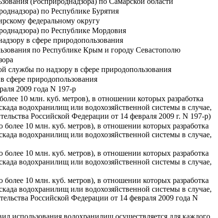
зования (Росприроднадзора) по Самарской области
однадзора) по Республике Бурятия
ирскому федеральному округу
роднадзора) по Республике Мордовия
адзору в сфере природопользования
ьзования по Республике Крым и городу Севастополю
зора
й службы по надзору в сфере природопользования
в сфере природопользования
аля 2009 года N 197-р
олее 10 млн. куб. метров), в отношении которых разработка
скада водохранилищ или водохозяйственной системы в случае,
ьства Российской Федерации от 14 февраля 2009 г. N 197-р)
более 10 млн. куб. метров), в отношении которых разработка
скада водохранилищ или водохозяйственной системы в случае,
более 10 млн. куб. метров), в отношении которых разработка
скада водохранилищ или водохозяйственной системы в случае,
более 10 млн. куб. метров), в отношении которых разработка
скада водохранилищ или водохозяйственной системы в случае,
льства Российской Федерации от 14 февраля 2009 года N
вил использования водохранилищ осуществляется для каждого