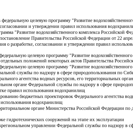
 федеральную целевую программу "Развитие водохозяйственного
 согласовании и утверждении правил использования водохрани
грамма "Развитие водохозяйственного комплекса Российской Фед
постановление Правительства Российской Федерации от 22 апрел
я о разработке, согласовании и утверждении правил использов
федеральную целевую программу "Развитие водохозяйственного 
 отдельных положений некоторых актов Правительства Российс
федеральную целевую программу "Развитие водохозяйственного 
альной службы по надзору в сфере природопользования по Сиб
ерального агентства водных ресурсов, его территориальных орг
льном органе Федеральной службы по надзору в сфере природо
отке правил использования водохранилищ
рованию бюджетных проектировок Федерального агентства водны
 использования водохранилищ
рриториальном органе Министерства Российской Федерации по 
рке гидротехнических сооружений на этапе их эксплуатации
региональном управлении Федеральной службы по надзору в сф