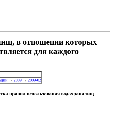
лищ, в отношении которых
твляется для каждого
ации
→
2009
→
2009-02
отка правил использования водохранилищ