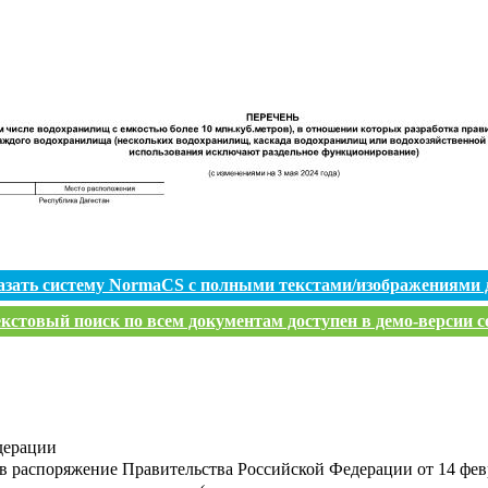
азать систему NormaCS с полными текстами/изображениями 
кстовый поиск по всем документам доступен в демо-версии с
дерации
в распоряжение Правительства Российской Федерации от 14 февр