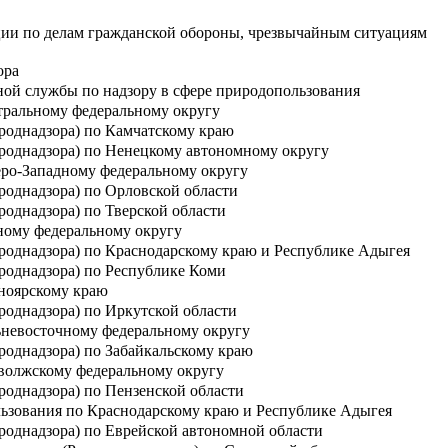
ции по делам гражданской обороны, чрезвычайным ситуациям
ора
ой службы по надзору в сфере природопользования
тральному федеральному округу
роднадзора) по Камчатскому краю
роднадзора) по Ненецкому автономному округу
еро-Западному федеральному округу
роднадзора) по Орловской области
однадзора) по Тверской области
ному федеральному округу
роднадзора) по Краснодарскому краю и Республике Адыгея
роднадзора) по Республике Коми
ноярскому краю
роднадзора) по Иркутской области
ьневосточному федеральному округу
роднадзора) по Забайкальскому краю
иволжскому федеральному округу
однадзора) по Пензенской области
ьзования по Краснодарскому краю и Республике Адыгея
роднадзора) по Еврейской автономной области