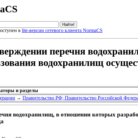
maCS
оступен в
lite-версии сетевого клиента NormaCS
тверждении перечня водохрани
ьзования водохранилищ осущес
каторы и разделы
дерации
→
Правительство РФ; Правительство Российской Федер
ечня водохранилищ, в отношении которых разраб
ща