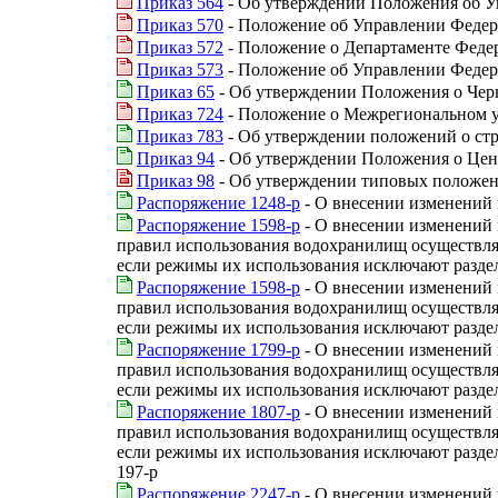
Приказ 564
- Об утверждении Положения об Уп
Приказ 570
- Положение об Управлении Федера
Приказ 572
- Положение о Департаменте Федер
Приказ 573
- Положение об Управлении Федера
Приказ 65
- Об утверждении Положения о Чер
Приказ 724
- Положение о Межрегиональном у
Приказ 783
- Об утверждении положений о стр
Приказ 94
- Об утверждении Положения о Цен
Приказ 98
- Об утверждении типовых положени
Распоряжение 1248-р
- О внесении изменений 
Распоряжение 1598-р
- О внесении изменений 
правил использования водохранилищ осуществляе
если режимы их использования исключают раздел
Распоряжение 1598-р
- О внесении изменений 
правил использования водохранилищ осуществляе
если режимы их использования исключают разде
Распоряжение 1799-р
- О внесении изменений 
правил использования водохранилищ осуществляе
если режимы их использования исключают разде
Распоряжение 1807-р
- О внесении изменений 
правил использования водохранилищ осуществляе
если режимы их использования исключают разде
197-р
Распоряжение 2247-р
- О внесении изменений 