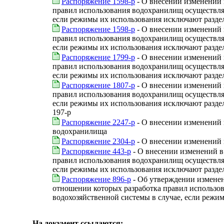
Распоряжение 1598-р
- О внесении изменений 
правил использования водохранилищ осуществляе
если режимы их использования исключают раздел
Распоряжение 1598-р
- О внесении изменений 
правил использования водохранилищ осуществляе
если режимы их использования исключают разде
Распоряжение 1799-р
- О внесении изменений 
правил использования водохранилищ осуществляе
если режимы их использования исключают разде
Распоряжение 1807-р
- О внесении изменений 
правил использования водохранилищ осуществляе
если режимы их использования исключают разде
197-р
Распоряжение 2247-р
- О внесении изменений 
водохранилища
Распоряжение 2304-р
- О внесении изменений 
Распоряжение 443-р
- О внесении изменений в 
правил использования водохранилищ осуществляе
если режимы их использования исключают разде
Распоряжение 896-р
- Об утверждении изменени
отношении которых разработка правил использо
водохозяйственной системы в случае, если реж
На документ ссылаются: