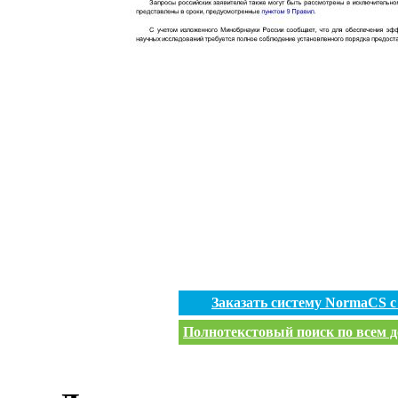
Заказать систему NormaCS 
Полнотекстовый поиск по всем д