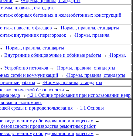
роение
→
·Нормы, правила, стандарты
Нормы, правила, стандарты
онтаж сборных бетонных и железобетонных конструкций
→
онтаж навесных фасадов
→
·Нормы, правила, стандарты
онтаж внутренних перегородок
→
·Нормы, правила,
→
·Нормы, правила, стандарты
→
Внутренние облицовочные и обойные работы
→
·Нормы,
→
Устройство потолков
→
·Нормы, правила, стандарты
рных сетей и коммуникаций
→
·Нормы, правила, стандарты
рационные работы
→
·Нормы, правила, стандарты
ие экологической безопасности
→
рана недр
→
4.2.1 Общие требования при использовании недр
авовые и экономико-
ющей среды и природопользования
→
1.1 Основы
производственному оборудованию и процессам
→
 безопасности производства ремонтных работ
производственному оборудованию и процессам
→