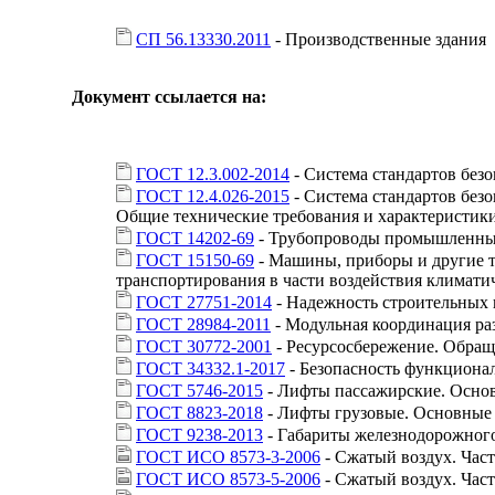
СП 56.13330.2011
- Производственные здания
Документ ссылается на:
ГОСТ 12.3.002-2014
- Система стандартов без
ГОСТ 12.4.026-2015
- Система стандартов безо
Общие технические требования и характеристик
ГОСТ 14202-69
- Трубопроводы промышленных
ГОСТ 15150-69
- Машины, приборы и другие т
транспортирования в части воздействия климати
ГОСТ 27751-2014
- Надежность строительных
ГОСТ 28984-2011
- Модульная координация ра
ГОСТ 30772-2001
- Ресурсосбережение. Обращ
ГОСТ 34332.1-2017
- Безопасность функционал
ГОСТ 5746-2015
- Лифты пассажирские. Осно
ГОСТ 8823-2018
- Лифты грузовые. Основные
ГОСТ 9238-2013
- Габариты железнодорожног
ГОСТ ИСО 8573-3-2006
- Сжатый воздух. Час
ГОСТ ИСО 8573-5-2006
- Сжатый воздух. Част