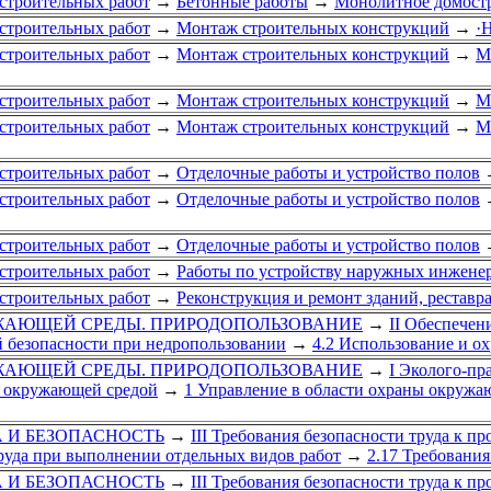
строительных работ
→
Бетонные работы
→
Монолитное домост
строительных работ
→
Монтаж строительных конструкций
→
·
строительных работ
→
Монтаж строительных конструкций
→
М
строительных работ
→
Монтаж строительных конструкций
→
М
строительных работ
→
Монтаж строительных конструкций
→
М
строительных работ
→
Отделочные работы и устройство полов
строительных работ
→
Отделочные работы и устройство полов
строительных работ
→
Отделочные работы и устройство полов
строительных работ
→
Работы по устройству наружных инжене
строительных работ
→
Реконструкция и ремонт зданий, рестав
УЖАЮЩЕЙ СРЕДЫ. ПРИРОДОПОЛЬЗОВАНИЕ
→
II Обеспечен
й безопасности при недропользовании
→
4.2 Использование и ох
УЖАЮЩЕЙ СРЕДЫ. ПРИРОДОПОЛЬЗОВАНИЕ
→
I Эколого-пр
 окружающей средой
→
1 Управление в области охраны окружа
ДА И БЕЗОПАСНОСТЬ
→
III Требования безопасности труда к 
труда при выполнении отдельных видов работ
→
2.17 Требования
ДА И БЕЗОПАСНОСТЬ
→
III Требования безопасности труда к 