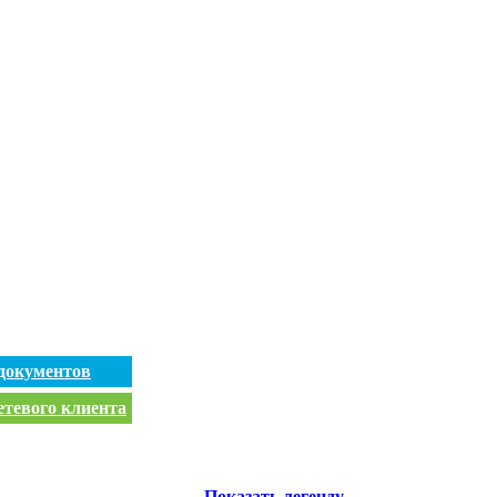
документов
етевого клиента
Показать легенду