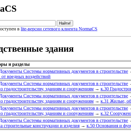
maCS
оступен в
lite-версии сетевого клиента NormaCS
дственные здания
оры и разделы
Документы Системы нормативных документов в строительстве
 от вредных воздействий
Документы Системы нормативных документов в строительстве
о градостроительству, зданиям и сооружениям
→
к.30 Градостро
Документы Системы нормативных документов в строительстве
о градостроительству, зданиям и сооружениям
→
к.31 Жилые, о
Документы Системы нормативных документов в строительстве
о градостроительству, зданиям и сооружениям
→
к.32 Сооружен
Документы Системы нормативных документов в строительстве
а строительные конструкции и изделия
→
к.50 Основания и фу