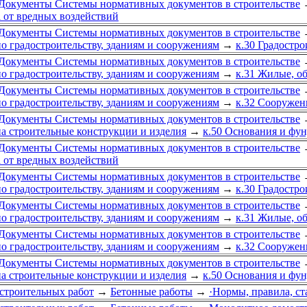
Документы Системы нормативных документов в строительстве
 от вредных воздействий
Документы Системы нормативных документов в строительстве
о градостроительству, зданиям и сооружениям
→
к.30 Градостро
Документы Системы нормативных документов в строительстве
о градостроительству, зданиям и сооружениям
→
к.31 Жилые, о
Документы Системы нормативных документов в строительстве
о градостроительству, зданиям и сооружениям
→
к.32 Сооружен
Документы Системы нормативных документов в строительстве
а строительные конструкции и изделия
→
к.50 Основания и фу
Документы Системы нормативных документов в строительстве
 от вредных воздействий
Документы Системы нормативных документов в строительстве
о градостроительству, зданиям и сооружениям
→
к.30 Градостро
Документы Системы нормативных документов в строительстве
о градостроительству, зданиям и сооружениям
→
к.31 Жилые, о
Документы Системы нормативных документов в строительстве
о градостроительству, зданиям и сооружениям
→
к.32 Сооружен
Документы Системы нормативных документов в строительстве
а строительные конструкции и изделия
→
к.50 Основания и фу
строительных работ
→
Бетонные работы
→
·Нормы, правила, с