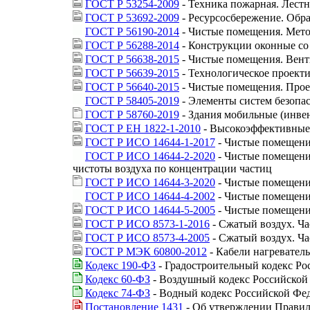
ГОСТ Р 53254-2009
- Техника пожарная. Лест
ГОСТ Р 53692-2009
- Ресурсосбережение. Обра
ГОСТ Р 56190-2014
- Чистые помещения. Мет
ГОСТ Р 56288-2014
- Конструкции оконные со
ГОСТ Р 56638-2015
- Чистые помещения. Вент
ГОСТ Р 56639-2015
- Технологическое проек
ГОСТ Р 56640-2015
- Чистые помещения. Прое
ГОСТ Р 58405-2019
- Элементы систем безопа
ГОСТ Р 58760-2019
- Здания мобильные (инве
ГОСТ Р ЕН 1822-1-2010
- Высокоэффективные 
ГОСТ Р ИСО 14644-1-2017
- Чистые помещения
ГОСТ Р ИСО 14644-2-2020
- Чистые помещения
чистоты воздуха по концентрации частиц
ГОСТ Р ИСО 14644-3-2020
- Чистые помещени
ГОСТ Р ИСО 14644-4-2002
- Чистые помещения
ГОСТ Р ИСО 14644-5-2005
- Чистые помещения
ГОСТ Р ИСО 8573-1-2016
- Сжатый воздух. Ча
ГОСТ Р ИСО 8573-4-2005
- Сжатый воздух. Ча
ГОСТ Р МЭК 60800-2012
- Кабели нагревател
Кодекс 190-ФЗ
- Градостроительный кодекс Р
Кодекс 60-ФЗ
- Воздушный кодекс Российской
Кодекс 74-ФЗ
- Водный кодекс Российской Фе
Постановление 1431
- Об утверждении Правил 