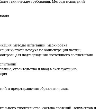
бщие технические требования. Методы испытаний
ловия
икация, методы испытаний, маркировка
кация чистоты воздуха по концентрации частиц
контроль для подтверждения постоянного соответствия
испытаний
вание, строительство и ввод в эксплуатацию
ация
ений и предотвращения образования льда
льного строительства, состава сведений, документов и