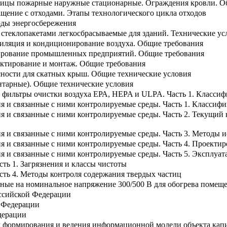
ницы пожарные наружные стационарные. Ограждения кровли. О
щение с отходами. Этапы технологического цикла отходов
оды энергосбережения
 стеклопакетами легкосбрасываемые для зданий. Технические ус
иляция и кондиционирование воздуха. Общие требования
тирование промышленных предприятий. Общие требования
ктирование и монтаж. Общие требования
сности для скатных крыш. Общие технические условия
нтарные). Общие технические условия
фильтры очистки воздуха ЕРА, HEPA и ULPA. Часть 1. Классиф
 и связанные с ними контролируемые среды. Часть 1. Классифи
 и связанные с ними контролируемые среды. Часть 2. Текущий 
я и связанные с ними контролируемые среды. Часть 3. Методы 
 и связанные с ними контролируемые среды. Часть 4. Проектиро
 и связанные с ними контролируемые среды. Часть 5. Эксплуат
сть 1. Загрязнения и классы чистоты
сть 4. Методы контроля содержания твердых частиц
ьные на номинальное напряжение 300/500 В для обогрева помещ
оссийской Федерации
 Федерации
дерации
формирования и ведения информационной модели объекта капита