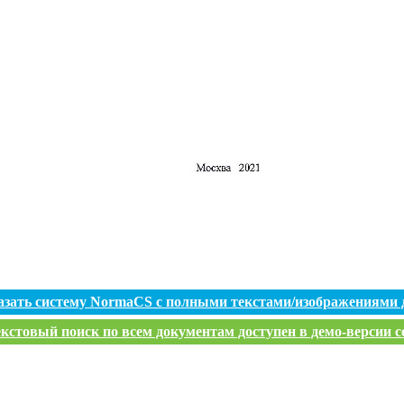
азать систему NormaCS с полными текстами/изображениями 
кстовый поиск по всем документам доступен в демо-версии с