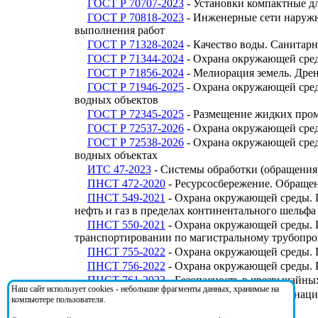
ГОСТ Р 70707-2023
- Установки компактные д
ГОСТ Р 70818-2023
- Инженерные сети наружн
выполнения работ
ГОСТ Р 71328-2024
- Качество воды. Санитар
ГОСТ Р 71344-2024
- Охрана окружающей сред
ГОСТ Р 71856-2024
- Мелиорация земель. Дре
ГОСТ Р 71946-2025
- Охрана окружающей сред
водных объектов
ГОСТ Р 72345-2025
- Размещение жидких пром
ГОСТ Р 72537-2026
- Охрана окружающей сред
ГОСТ Р 72538-2026
- Охрана окружающей сред
водных объектах
ИТС 47-2023
- Системы обработки (обращения
ПНСТ 472-2020
- Ресурсосбережение. Обращен
ПНСТ 549-2021
- Охрана окружающей среды. П
нефть и газ в пределах континентального шельфа
ПНСТ 550-2021
- Охрана окружающей среды. 
транспортировании по магистральному трубопро
ПНСТ 755-2022
- Охрана окружающей среды. П
ПНСТ 756-2022
- Охрана окружающей среды. 
ПНСТ 761-2023
- Безопасность в чрезвычайны
Наш сайт использует cookies - небольшие фрагменты данных, хранимые на
Приказ 3385
- О закреплении документов нац
компьютере пользователя.
409)