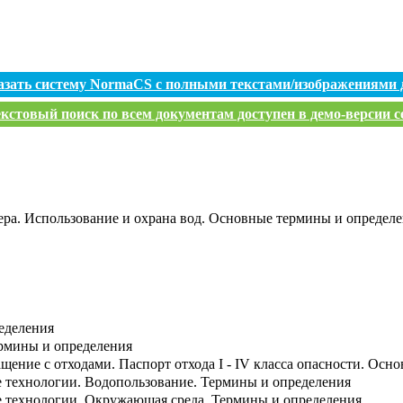
азать систему NormaCS с полными текстами/изображениями 
кстовый поиск по всем документам доступен в демо-версии с
ра. Использование и охрана вод. Основные термины и определе
еделения
ермины и определения
щение с отходами. Паспорт отхода I - IV класса опасности. Осн
 технологии. Водопользование. Термины и определения
 технологии. Окружающая среда. Термины и определения