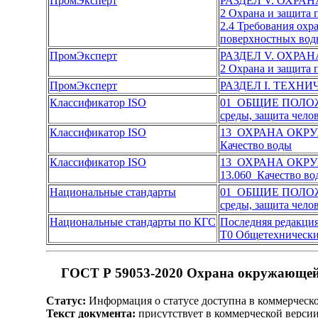
ПромЭксперт
РАЗДЕЛ V. ОХР
2 Охрана и защита
2.4 Требования охр
поверхностных вод
ПромЭксперт
РАЗДЕЛ V. ОХР
2 Охрана и защита
ПромЭксперт
РАЗДЕЛ I. ТЕХН
Классификатор ISO
01 ОБЩИЕ ПОЛО
среды, защита чело
Классификатор ISO
13 ОХРАНА ОКР
Качество воды
Классификатор ISO
13 ОХРАНА ОКР
13.060 Качество во
Национальные стандарты
01 ОБЩИЕ ПОЛО
среды, защита чело
Национальные стандарты по КГС
Последняя редакци
Т0 Общетехнически
ГОСТ Р 59053-2020 Охрана окружающей с
Статус:
Информация о статусе доступна в коммерческ
Текст документа:
присутствует в коммерческой верси