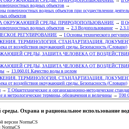
АНА ОКРУЖАЮЩЕЙ СРЕДЫ. ПРИРОДОПОЛЬЗОВАНИЕ
→
II 
 поверхностных водных объектов
→
аны поверхностных водных объектов при осуществлении деятел
ных объектов
АНА ОКРУЖАЮЩЕЙ СРЕДЫ. ПРИРОДОПОЛЬЗОВАНИЕ
→
II 
 поверхностных водных объектов
→
2.3 Водопользование
→
2.3.
ИЧЕСКОЕ РЕГУЛИРОВАНИЕ
→
I Основы технического регулир
ЖЕНИЯ. ТЕРМИНОЛОГИЯ. СТАНДАРТИЗАЦИЯ. ДОКУМЕ
века от воздействия окружающей среды. Безопасность (Словари)
УЖАЮЩЕЙ СРЕДЫ, ЗАЩИТА ЧЕЛОВЕКА ОТ ВОЗДЕЙСТВИ
УЖАЮЩЕЙ СРЕДЫ, ЗАЩИТА ЧЕЛОВЕКА ОТ ВОЗДЕЙСТВИ
ды
→
13.060.01 Качество воды в целом
ЖЕНИЯ. ТЕРМИНОЛОГИЯ. СТАНДАРТИЗАЦИЯ. ДОКУМЕ
века от воздействия окружающей среды. Безопасность (Словари)
я
→
Т Общетехнические и организационно-методические станда
е и метрологические термины, обозначения и величины
→
Т00 
реды. Охрана и рациональное использование вод
ой версии NormaCS
и NormaCS