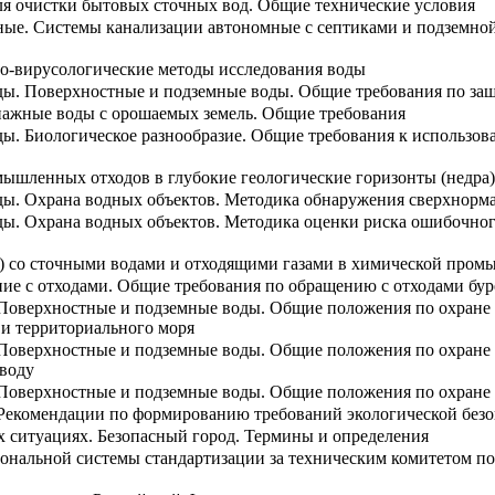
ля очистки бытовых сточных вод. Общие технические условия
ые. Системы канализации автономные с септиками и подземной
но-вирусологические методы исследования воды
ы. Поверхностные и подземные воды. Общие требования по защ
нажные воды с орошаемых земель. Общие требования
ы. Биологическое разнообразие. Общие требования к использо
ышленных отходов в глубокие геологические горизонты (недра)
ы. Охрана водных объектов. Методика обнаружения сверхнормат
ы. Охрана водных объектов. Методика оценки риска ошибочног
) со сточными водами и отходящими газами в химической про
ие с отходами. Общие требования по обращению с отходами бу
оверхностные и подземные воды. Общие положения по охране о
 и территориального моря
Поверхностные и подземные воды. Общие положения по охране 
воду
оверхностные и подземные воды. Общие положения по охране от
Рекомендации по формированию требований экологической без
х ситуациях. Безопасный город. Термины и определения
иональной системы стандартизации за техническим комитетом п