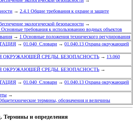
Обеспечение экологической безопасности
→
ьности
→
2.4.1 Общие требования к охране и защите
Обеспечение экологической безопасности
→
1 Основные требования к использованию водных объектов
ования
→
1 Основные положения технического регулирования
НТАЦИЯ
→
01.040 Словари
→
01.040.13 Охрана окружающей
Я ОКРУЖАЮЩЕЙ СРЕДЫ. БЕЗОПАСНОСТЬ
→
13.060
Я ОКРУЖАЮЩЕЙ СРЕДЫ. БЕЗОПАСНОСТЬ
→
НТАЦИЯ
→
01.040 Словари
→
01.040.13 Охрана окружающей
рты
→
Общетехнические термины, обозначения и величины
. Термины и определения