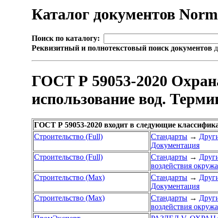
Каталог документов Nor
Поиск по каталогу:
Реквизитный и полнотекстовый поиск документов
д
ГОСТ Р 59053-2020 Охран
использование вод. Терми
ГОСТ Р 59053-2020 входит в следующие классифик
Строительство (Full)
Стандарты
→
Други
Документация
Строительство (Full)
Стандарты
→
Други
воздействия окружа
Строительство (Max)
Стандарты
→
Други
Документация
Строительство (Max)
Стандарты
→
Други
воздействия окружа