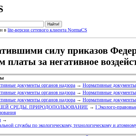
S
ен в
lite-версии сетевого клиента NormaCS
атившими силу приказов Федер
м платы за негативное воздей
лы
тивные документы органов надзора
→
Нормативные документы 
тивные документы органов надзора
→
Нормативные документы 
тивные документы органов надзора
→
Нормативные документы 
ЩЕЙ СРЕДЫ. ПРИРОДОПОЛЬЗОВАНИЕ
→
I Эколого-правовы
зования
и
→
альной службы по экологическому, технологическому и атомному