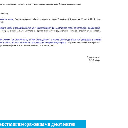
текстами/изображениями документов