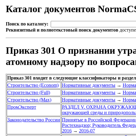
Каталог документов NormaC
Поиск по каталогу:
Реквизитный и полнотекстовый поиск документов
доступ
Приказ 301 О признании утр
атомному надзору по вопроса
Приказ 301 входит в следующие классификаторы и разде
Строительство (Econom)
Нормативные документы
→
Норма
Строительство (Full)
Нормативные документы
→
Норма
Строительство (Max)
Нормативные документы
→
Норма
ПромЭксперт
РАЗДЕЛ V. ОХРАНА ОКРУЖАЮ
окружающей среды и природополь
Законодательство России
Принятые в Российской Федераци
Ростехнадзор; Руководитель Федер
2016
→
2016-07