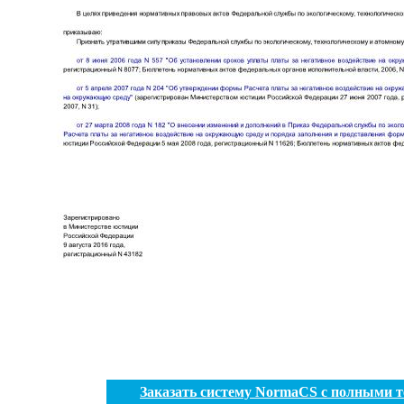
Заказать систему NormaCS с полными 