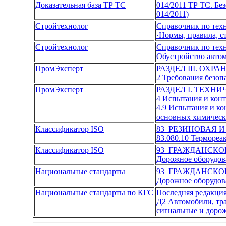
Доказательная база ТР ТС
014/2011 ТР ТС. Бе
014/2011)
Стройтехнолог
Справочник по тех
·Нормы, правила, с
Стройтехнолог
Справочник по тех
Обустройство авто
ПромЭксперт
РАЗДЕЛ III. ОХР
2 Требования безоп
ПромЭксперт
РАЗДЕЛ I. ТЕХН
4 Испытания и кон
4.9 Испытания и к
основных химическ
Классификатор ISO
83 РЕЗИНОВАЯ 
83.080.10 Терморе
Классификатор ISO
93 ГРАЖДАНСКО
Дорожное оборудов
Национальные стандарты
93 ГРАЖДАНСКО
Дорожное оборудов
Национальные стандарты по КГС
Последняя редакци
Д2 Автомобили, тра
сигнальные и доро