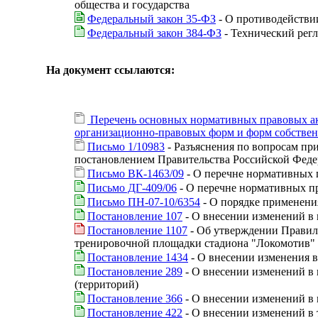
общества и государства
Федеральный закон 35-ФЗ
- О противодействи
Федеральный закон 384-ФЗ
- Технический регл
На документ ссылаются:
Перечень основных нормативных правовых акто
организационно-правовых форм и форм собственн
Письмо 1/10983
- Разъяснения по вопросам пр
постановлением Правительства Российской Федера
Письмо ВК-1463/09
- О перечне нормативных п
Письмо ДГ-409/06
- О перечне нормативных пр
Письмо ПН-07-10/6354
- О порядке применени
Постановление 107
- О внесении изменений в 
Постановление 1107
- Об утверждении Правил 
тренировочной площадки стадиона "Локомотив" 
Постановление 1434
- О внесении изменения в
Постановление 289
- О внесении изменений в 
(территорий)
Постановление 366
- О внесении изменений в 
Постановление 422
- О внесении изменений в 