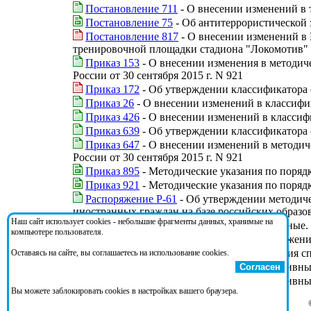
Постановление 711
- О внесении изменений в 
Постановление 75
- Об антитеррористической 
Постановление 817
- О внесении изменений в 
тренировочной площадки стадиона "Локомотив" 
Приказ 153
- О внесении изменения в методич
России от 30 сентября 2015 г. N 921
Приказ 172
- Об утверждении классификатора 
Приказ 26
- О внесении изменений в классифи
Приказ 426
- О внесении изменений в классиф
Приказ 639
- Об утверждении классификатора 
Приказ 647
- О внесении изменений в методич
России от 30 сентября 2015 г. N 921
Приказ 895
- Методические указания по порядк
Приказ 921
- Методические указания по поряд
Распоряжение Р-61
- Об утверждении методиче
иностранных граждан на базе российских образо
Наш сайт использует cookies - небольшие фрагменты данных, хранимые на
СП 285.1325800.2016
- Стадионы футбольные.
компьютере пользователя.
СП 332.1325800.2017
- Спортивные сооружени
СП 390.1325800.2018
- Здания и сооружения с
Оставаясь на сайте, вы соглашаетесь на использование cookies.
СП 457.1325800.2019
- Сооружения спортивные
Согласен
СП 459.1325800.2019
- Сооружения спортивные
Вы можете заблокировать cookies в настройках вашего браузера.