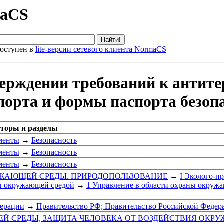
maCS
оступен в
lite-версии сетевого клиента NormaCS
верждении требований к антит
орта и формы паспорта безопа
аторы и разделы
менты
→
Безопасность
менты
→
Безопасность
менты
→
Безопасность
РУЖАЮЩЕЙ СРЕДЫ. ПРИРОДОПОЛЬЗОВАНИЕ
→
I Эколого-п
ы окружающей средой
→
1 Управление в области охраны окруж
дерации
→
Правительство РФ; Правительство Российской Федер
Й СРЕДЫ, ЗАЩИТА ЧЕЛОВЕКА ОТ ВОЗДЕЙСТВИЯ ОКР