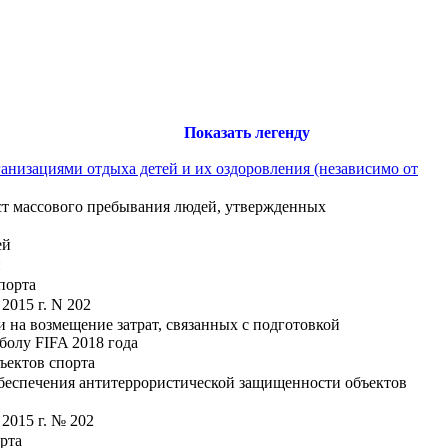
Показать легенду
анизациями отдыха детей и их оздоровления (независимо от
ст массового пребывания людей, утвержденных
ей
й
порта
2015 г. N 202
 на возмещение затрат, связанных с подготовкой
олу FIFA 2018 года
ъектов спорта
обеспечения антитеррористической защищенности объектов
2015 г. № 202
рта