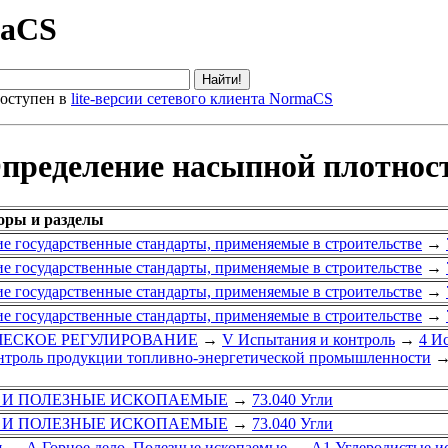
maCS
оступен в
lite-версии сетевого клиента NormaCS
Определение насыпной плотнос
оры и разделы
е государственные стандарты, применяемые в строительстве
→
е государственные стандарты, применяемые в строительстве
→
е государственные стандарты, применяемые в строительстве
→
е государственные стандарты, применяемые в строительстве
→
ИЧЕСКОЕ РЕГУЛИРОВАНИЕ
→
V Испытания и контроль
→
4 И
онтроль продукции топливно-энергетической промышленности
О И ПОЛЕЗНЫЕ ИСКОПАЕМЫЕ
→
73.040 Угли
О И ПОЛЕЗНЫЕ ИСКОПАЕМЫЕ
→
73.040 Угли
я
→
А Горное дело. Полезные ископаемые
→
А1 Углеродистые и