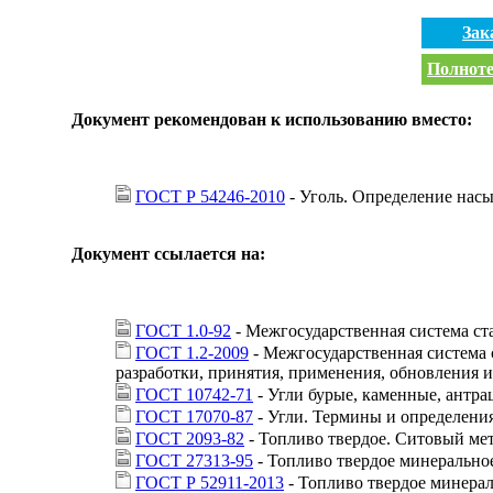
Зак
Полноте
Документ рекомендован к использованию вместо:
ГОСТ Р 54246-2010
- Уголь. Определение нас
Документ ссылается на:
ГОСТ 1.0-92
- Межгосударственная система с
ГОСТ 1.2-2009
- Межгосударственная система 
разработки, принятия, применения, обновления 
ГОСТ 10742-71
- Угли бурые, каменные, антр
ГОСТ 17070-87
- Угли. Термины и определени
ГОСТ 2093-82
- Топливо твердое. Ситовый мет
ГОСТ 27313-95
- Топливо твердое минеральное
ГОСТ Р 52911-2013
- Топливо твердое минера