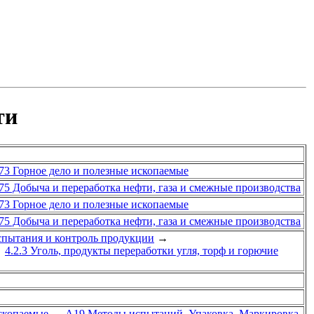
ти
73 Горное дело и полезные ископаемые
75 Добыча и переработка нефти, газа и смежные производства
73 Горное дело и полезные ископаемые
75 Добыча и переработка нефти, газа и смежные производства
спытания и контроль продукции
→
→
4.2.3 Уголь, продукты переработки угля, торф и горючие
скопаемые
→
А19 Методы испытаний. Упаковка. Маркировка