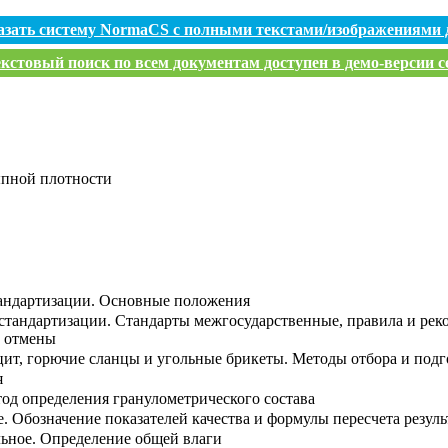
азать систему NormaCS с полными текстами/изображениями 
кстовый поиск по всем документам доступен в демо-версии с
ыпной плотности
тандартизации. Основные положения
стандартизации. Стандарты межгосударственные, правила и ре
и отмены
ацит, горючие сланцы и угольные брикеты. Методы отбора и под
я
од определения гранулометрического состава
. Обозначение показателей качества и формулы пересчета резуль
льное. Определение общей влаги