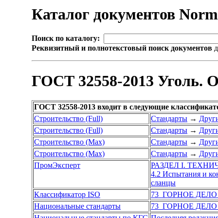
Каталог документов Nor
Поиск по каталогу:
Реквизитный и полнотекстовый поиск документов
д
ГОСТ 32558-2013 Уголь. 
ГОСТ 32558-2013 входит в следующие классификат
Строительство (Full)
Стандарты
→
Други
Строительство (Full)
Стандарты
→
Други
Строительство (Max)
Стандарты
→
Други
Строительство (Max)
Стандарты
→
Други
ПромЭксперт
РАЗДЕЛ I. ТЕХН
4.2 Испытания и к
сланцы
Классификатор ISO
73 ГОРНОЕ ДЕЛ
Национальные стандарты
73 ГОРНОЕ ДЕЛ
Национальные стандарты по КГС
Последняя редакци