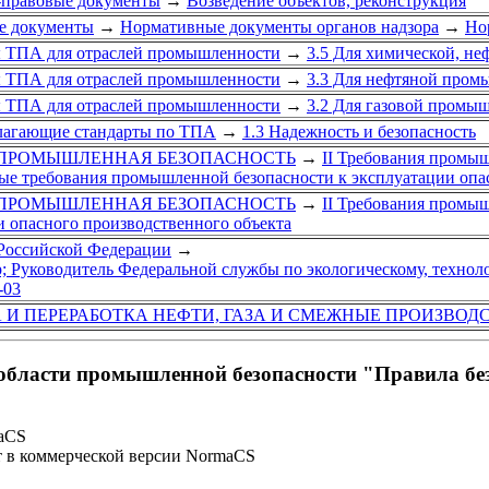
правовые документы
→
Возведение объектов, реконструкция
е документы
→
Нормативные документы органов надзора
→
Но
ы ТПА для отраслей промышленности
→
3.5 Для химической, н
ы ТПА для отраслей промышленности
→
3.3 Для нефтяной пром
ы ТПА для отраслей промышленности
→
3.2 Для газовой промы
лагающие стандарты по ТПА
→
1.3 Надежность и безопасность
V. ПРОМЫШЛЕННАЯ БЕЗОПАСНОСТЬ
→
II Требования промыш
ые требования промышленной безопасности к эксплуатации опа
V. ПРОМЫШЛЕННАЯ БЕЗОПАСНОСТЬ
→
II Требования промыш
и опасного производственного объекта
Российской Федерации
→
; Руководитель Федеральной службы по экологическому, техноло
-03
 И ПЕРЕРАБОТКА НЕФТИ, ГАЗА И СМЕЖНЫЕ ПРОИЗВОД
области промышленной безопасности "Правила без
maCS
т в коммерческой версии NormaCS