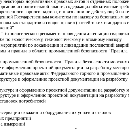
у некоторых нормативных правовых актов и отдельных положен
рганов исполнительной власти, содержащих обязательные требо
арственного горного надзора, и признании не действующей на т
денной Государственным комитетом по надзору за безопасным в
нальных стандартов и сводов правил (частей таких стандартов и
ужений"
"Технологического регламента проведения аттестации сварщико
е по экологическому, технологическому и атомному надзору
 мероприятий по локализации и ликвидации последствий авари
мы и правила в области промышленной безопасности "Правила 
и промышленной безопасности "Правила безопасности морских о
е и оформлению проектной документации на разработку местор
рмативные правовые акты Федерального горного и промышленно
структуре и оформлению проектной документации на разработку
труктуре и оформлению проектной документации на разработку 
труктуре и оформлению проектной документации на разработку
становок потребителей
нсервации скважин и оборудования их устьев и стволов
ых предприятий
ва измерений