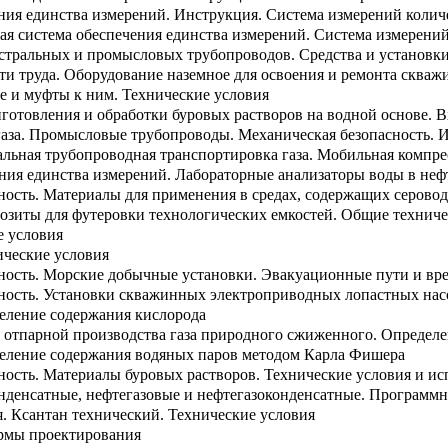
ения единства измерений. Инструкция. Система измерений коли
ная система обеспечения единства измерений. Система измерен
истральных и промысловых трубопроводов. Средства и установк
ти труда. Оборудование наземное для освоения и ремонта скваж
е и муфты к ним. Технические условия
готовления и обработки буровых растворов на водной основе. 
газа. Промысловые трубопроводы. Механическая безопасность. И
альная трубопроводная транспортировка газа. Мобильная компре
ения единства измерений. Лабораторные анализаторы воды в не
ость. Материалы для применения в средах, содержащих серовод
зиты для футеровки технологических емкостей. Общие техниче
е условия
ические условия
ность. Морские добычные установки. Эвакуационные пути и в
ность. Установки скважинных электроприводных лопастных нас
еление содержания кислорода
 отпарной производства газа природного сжиженного. Определе
еление содержания водяных паров методом Карла Фишера
ность. Материалы буровых растворов. Технические условия и и
онденсатные, нефтегазовые и нефтегазоконденсатные. Программ
. Ксантан технический. Технические условия
рмы проектирования