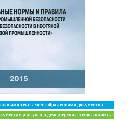
 полными текстами/изображениями документов
кументам доступен в демо-версии сетевого клиента