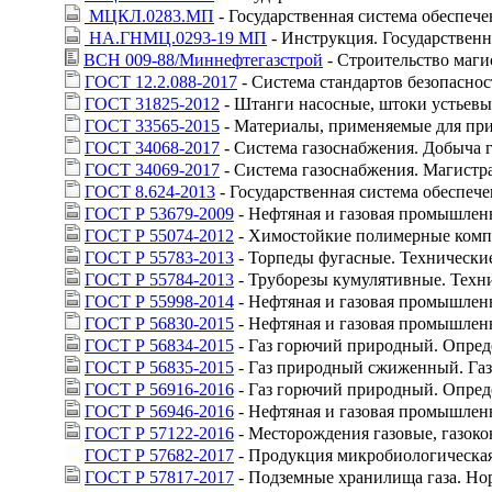
МЦКЛ.0283.МП
- Государственная система обеспеч
НА.ГНМЦ.0293-19 МП
- Инструкция. Государствен
ВСН 009-88/Миннефтегазстрой
- Строительство маг
ГОСТ 12.2.088-2017
- Система стандартов безопаснос
ГОСТ 31825-2012
- Штанги насосные, штоки устьевы
ГОСТ 33565-2015
- Материалы, применяемые для при
ГОСТ 34068-2017
- Система газоснабжения. Добыча 
ГОСТ 34069-2017
- Система газоснабжения. Магистр
ГОСТ 8.624-2013
- Государственная система обеспеч
ГОСТ Р 53679-2009
- Нефтяная и газовая промышленн
ГОСТ Р 55074-2012
- Химостойкие полимерные компо
ГОСТ Р 55783-2013
- Торпеды фугасные. Технически
ГОСТ Р 55784-2013
- Труборезы кумулятивные. Техн
ГОСТ Р 55998-2014
- Нефтяная и газовая промышлен
ГОСТ Р 56830-2015
- Нефтяная и газовая промышлен
ГОСТ Р 56834-2015
- Газ горючий природный. Опред
ГОСТ Р 56835-2015
- Газ природный сжиженный. Газ
ГОСТ Р 56916-2016
- Газ горючий природный. Опред
ГОСТ Р 56946-2016
- Нефтяная и газовая промышлен
ГОСТ Р 57122-2016
- Месторождения газовые, газок
ГОСТ Р 57682-2017
- Продукция микробиологическая
ГОСТ Р 57817-2017
- Подземные хранилища газа. Но