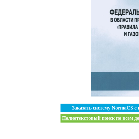
Заказать систему NormaCS с
Полнотекстовый поиск по всем до