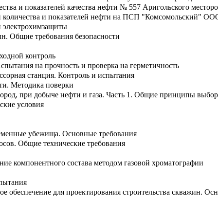
чества и показателей качества нефти № 557 Аригольского мест
ий количества и показателей нефти на ПСП "Комсомольский" О
и электрохимзащиты
ин. Общие требования безопасности
Входной контроль
спытания на прочность и проверка на герметичность
ссорная станция. Контроль и испытания
фти. Методика поверки
ород, при добыче нефти и газа. Часть 1. Общие принципы выбор
ские условия
ременные убежища. Основные требования
осов. Общие технические требования
ние компонентного состава методом газовой хроматографии
спытания
ное обеспечение для проектирования строительства скважин. О