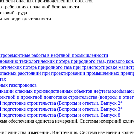
сности опасных производственных объектов
о требованиях пожарной безопасности
словий труда
ьных видов деятельности
ктроремонтные работы в нефтяной промышленности
ванию технологических потерь природного газа, газового конд
огических потерь природного газа при транспортировке магис
зопасных расстояний при проектировании промышленных предп
тах
ных газопроводов
икации опасных производственных объектов нефтегазодобываю
ектной и проектной подготовке строительства (вопросы и ответ
 подготовке строительства (Вопросы и ответы). Выпуск 2*
 подготовке строительства (Вопросы и ответы). Выпуск 3*
 подготовке строительства (Вопросы и ответы). Выпуск 8
тема обеспечения единства измерений. Системы измерений коли
ения единства измерений. Инструкция. Система измерений коли