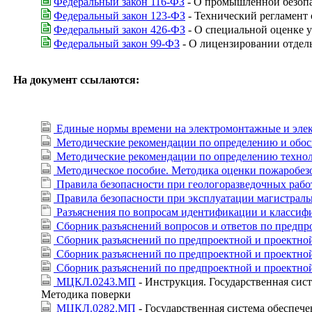
Федеральный закон 116-ФЗ
- О промышленной безопа
Федеральный закон 123-ФЗ
- Технический регламент 
Федеральный закон 426-ФЗ
- О специальной оценке у
Федеральный закон 99-ФЗ
- О лицензировании отдел
На документ ссылаются:
Единые нормы времени на электромонтажные и эле
Методические рекомендации по определению и обосно
Методические рекомендации по определению технол
Методическое пособие. Методика оценки пожаробе
Правила безопасности при геологоразведочных рабо
Правила безопасности при эксплуатации магистраль
Разъяснения по вопросам идентификации и классиф
Сборник разъяснений вопросов и ответов по предпро
Сборник разъяснений по предпроектной и проектной
Сборник разъяснений по предпроектной и проектной
Сборник разъяснений по предпроектной и проектной
МЦКЛ.0243.МП
- Инструкция. Государственная сис
Методика поверки
МЦКЛ.0282.МП
- Государственная система обеспеч