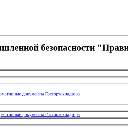
шленной безопасности "Правил
рмативные документы Госгортехнадзора
рмативные документы Госгортехнадзора