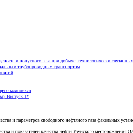
енсата и попутного газа при добыче, технологически связанных
тральным трубопроводным транспортом
риятий
щего комплекса
ы). Выпуск 1*
чества и параметров свободного нефтяного газа факельных уст
чества и показателей качества нефти Узунского месторождения