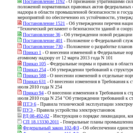
Постановление 1192
- О признании утратившими сил
положений нормативных правовых актов федеральных о
надзора в области промышленной безопасности и госуд
мероприятий по обеспечению их устойчивости, утверж
Постановление 1521
- Об утверждении перечня нацио
"Технический регламент о безопасности зданий и соор
Постановление 36
- Об утверждении новой редакции 
Постановление 401
- Положение о Федеральной служб
Постановление 730
- Положение о разработке планов
Приказ 1
- О внесении изменений в Федеральные нор
атомному надзору от 12 марта 2013 года N 101
Приказ 105
- Федеральные нормы и правила в област
Приказ 254
- Об утверждении требований к структур
Приказ 588
- О внесении изменений в отдельные но
Приказ 631
- О внесении изменения в Требования к 
июля 2010 года N 254
Приказ 94
- О внесении изменения в Требования к с
июля 2010 года N 254 "Об утверждении требований к с
ПТЭ 6
- Правила технической эксплуатации электроу
ПУЭ
- Правила устройства электроустановок
РД 08-492-02
- Инструкция о порядке ликвидации, ко
СП 18.13330.2011
- Генеральные планы промышленн
Федеральный закон 102-ФЗ
- Об обеспечении единст