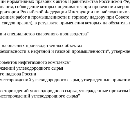
ий нормативных правовых актов Правительства Российской Фед
вания, соблюдение которых оценивается при проведении мероп
ерритории Российской Федерации Инструкции по наблюдениям за 
едением работ в промышленности и горному надзору при Совете
 сводов правил), в результате применения которых на обязател
в и специалистов сварочного производства"
й на опасных производственных объектах
безопасности в нефтяной и газовой промышленности", утвержде
бъектов нефтегазового комплекса"
ождений углеводородного сырья
го надзора России
 месторождений углеводородного сырья, утвержденные приказо
месторождений углеводородного сырья, утвержденные приказом
 месторождений углеводородного сырья"