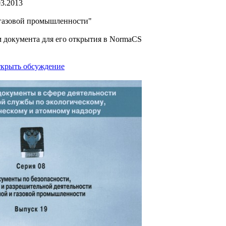
03.2013
 газовой промышленности"
м документа для его открытия в NormaCS
крыть обсуждение