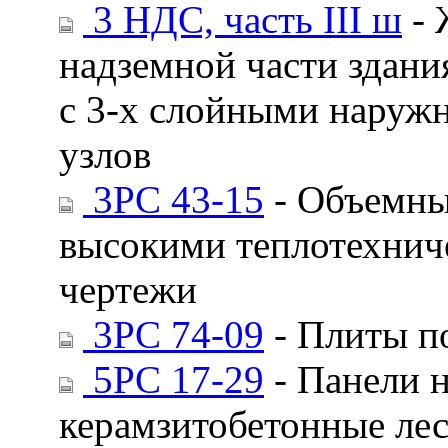
3 НДС, часть III ш
- 
надземной части здан
с 3-х слойными наруж
узлов
3РС 43-15
- Объемны
высокими теплотехнич
чертежи
3РС 74-09
- Плиты п
5РС 17-29
- Панели 
керамзитобетонные лес