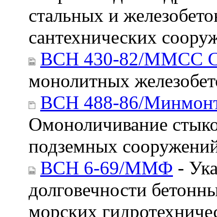
стальных и железобет
сантехнических соору
ВСН 430-82/ММСС 
монолитных железобет
ВСН 488-86/Минмон
Омоноличивание стыко
подземных сооружени
ВСН 6-69/ММФ
- Ук
долговечности бетонн
морских гидротехниче