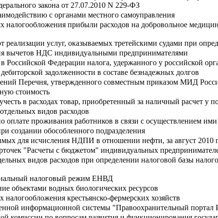
дерального закона от 27.07.2010 N 229-ФЗ
заимодействию с органами местного самоуправления
лях налогообложения прибыли расходов на добровольное медицин
от реализации услуг, оказываемых третейскими судами при опре
ия вычетов НДС индивидуальными предпринимателями
а в Российской Федерации налога, удержанного у российской ор
 дебиторской задолженности в составе безнадежных долгов
ений Перечня, утвержденного совместным приказом МИД России
нную стоимость
учесть в расходах товар, приобретенный за наличный расчет у п
 отдельных видов расходов
по оплате проживания работников в связи с осуществлением им
ри создании обособленного подразделения
имых для исчисления НДПИ в отношении нефти, за август 2010 
арточек "Расчеты с бюджетом" индивидуальных предпринимател
тдельных видов расходов при определении налоговой базы нал
ециальный налоговый режим ЕНВД
ание объектами водных биологических ресурсов
х налогообложения крестьянско-фермерских хозяйств
енной информационной системы "Правоохранительный портал Ро
ой комиссии по вопросам развития и функционирования госуд