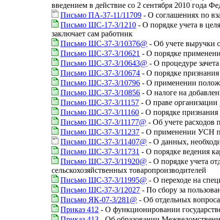
введением в действие со 2 сентября 2010 года Фе
Письмо ПА-37-11/11709
- О соглашениях по в
Письмо ШС-17-3/1210
- О порядке учета в це
заключает сам работник
Письмо ШС-37-3/10376@
- Об учете выручки 
Письмо ШС-37-3/10621
- О порядке применен
Письмо ШС-37-3/10643@
- О процедуре зачет
Письмо ШС-37-3/10674
- О порядке признания
Письмо ШС-37-3/10796
- О применении полож
Письмо ШС-37-3/10856
- О налоге на добавле
Письмо ШС-37-3/11157
- О праве организации 
Письмо ШС-37-3/11160
- О порядке признания
Письмо ШС-37-3/11177@
- Об учете расходов 
Письмо ШС-37-3/11237
- О применении УСН п
Письмо ШС-37-3/11407@
- О данных, необход
Письмо ШС-37-3/11731
- О порядке ведения к
Письмо ШС-37-3/11920@
- О порядке учета о
сельскохозяйственных товаропроизводителей
Письмо ШС-37-3/11995@
- О переходе на сп
Письмо ШС-37-3/12027
- По сбору за пользов
Письмо ЯК-07-3/281@
- Об отдельных вопроса
Приказ 412
- О функционировании государств
Приказ 413
- Об образовании Межведомственн