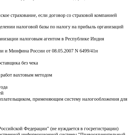
ское страхование, если договор со страховой компанией
делении налоговой базы по налогу на прибыль организаций
ганизации налоговым агентом в Республике Индия
 и Минфина России от 08.05.2007 N 6499/41н
оставщика без чека
и работ вахтовым методом
года
ей
огоплательщиком, применяющим систему налогообложения для
ссийской Федерации" (не нуждается в госрегистрации)
арственной информационной системы "Правоохранительный