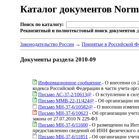
Каталог документов Nor
Поиск по каталогу:
Реквизитный и полнотекстовый поиск документов
д
Законодательство России
→
Принятые в Российской Ф
Документы раздела 2010-09
Информационное сообщение
- О внесении со 
кодекса Российской Федерации в части учета ор
Письмо АС-37-2/10613@
- О вступлении в сил
Письмо ММВ-22-11/424@
- Об организации и
Письмо МН-37-6/10582@
- О внесении измене
Письмо МН-37-6/10623
- Об организации учета
закона от 27.07.2010 N 229-ФЗ
Письмо МН-37-6/11600
- О размещении на Инт
предоставлению сведений об ИНН физического 
Письмо МН-37-6/11851
- Об организации учет