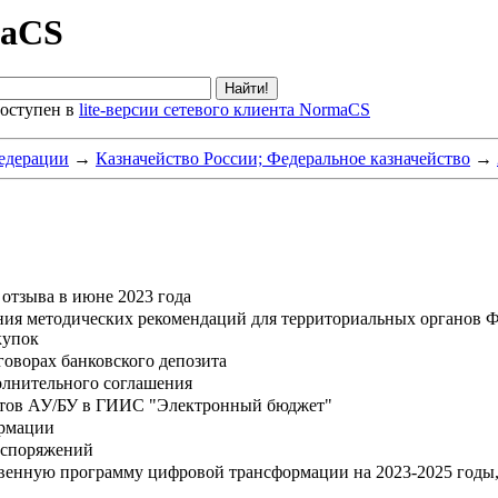
maCS
оступен в
lite-версии сетевого клиента NormaCS
едерации
→
Казначейство России; Федеральное казначейство
→
отзыва в июне 2023 года
ия методических рекомендаций для территориальных органов Ф
купок
оворах банковского депозита
олнительного соглашения
етов АУ/БУ в ГИИС "Электронный бюджет"
ормации
аспоряжений
венную программу цифровой трансформации на 2023-2025 годы,