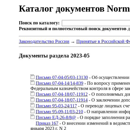
Каталог документов Nor
Поиск по каталогу:
Реквизитный и полнотекстовый поиск документов
д
Законодательство России
→
Принятые в Российской Ф
Документы раздела 2023-05
Письмо 07-04-05/03-13130
- Об осуществлении 
Письмо 07-04-14/14-839
- По вопросу применен
Федеральным казначейством контроля в сфере за
Письмо 07-04-18/07-11912
- О пополняемых дог
Письмо 07-04-18/07-11914
- О заключении доп
Письмо 95-03-24/117
- О переводе лицевых сч
Письмо 95-09-11/03-210
- О направлении инф
Письмо ЕД-26-8/8@
- О порядке заполнения р
Приказ 167
- О внесении изменений в ведомст
января 2023 г. N 2