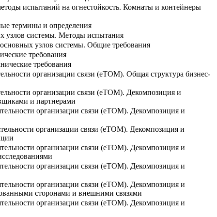
методы испытаний на огнестойкость. Комнаты и контейнеры
ные термины и определения
х узлов системы. Методы испытания
основных узлов системы. Общие требования
ические требования
нические требования
ельности организации связи (eТОМ). Общая структура бизнес-
тельности организации связи (eТОМ). Декомпозиция и
авщиками и партнерами
ятельности организации связи (eTOM). Декомпозиция и
тельности организации связи (eTOM). Декомпозиция и
ации
ятельности организации связи (eTOM). Декомпозиция и
 исследованиями
ятельности организации связи (eTOM). Декомпозиция и
ятельности организации связи (eTOM). Декомпозиция и
сованными сторонами и внешними связями
ятельности организации связи (eTOM). Декомпозиция и