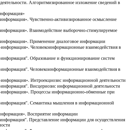
 деятельности. Алгоритмизированное изложение сведений в
-информация»
к-информация». Чувственно-активизированное осмысление
к-информация». Взаимодействие выборочно-стимулируемое
к-информация». Применение диалоговое информации
к–информация». Человекоинформационные взаимодействия в
к–информация". Образование и функционирование систем
к–информация". Человекоинформационные взаимодействия в
к–информация». Интроекциозис информационной деятельности
к–информация". Висцериозис информационной деятельности
ек–информация». Процессы информационно-обменные при
ек–информация". Семантика мышления в информационной
-информация». Восприятие информации
к-информация". Представление информации для осуществления
ности