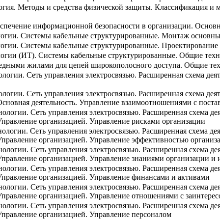
гия. Методы и средства физической защиты. Классификация и 
спечение информационной безопасности в организации. Основ
огии. Системы кабельные структурированные. Монтаж основны
гии. Системы кабельные структурированные. Проектирование 
гии (ИТ). Системы кабельные структурированные. Общие техн
едными жилами для цепей широкополосного доступа. Общие тех
огии. Сеть управления электросвязью. Расширенная схема деят
огии. Сеть управления электросвязью. Расширенная схема дея
Основная деятельность. Управление взаимоотношениями с пост
логии. Сеть управления электросвязью. Расширенная схема де
Управление организацией. Управление рисками организации
логии. Сеть управления электросвязью. Расширенная схема дея
Управление организацией. Управление эффективностью организ
логии. Сеть управления электросвязью. Расширенная схема де
Управление организацией. Управление знаниями организации и
логии. Сеть управления электросвязью. Расширенная схема де
Управление организацией. Управление финансами и активами
логии. Сеть управления электросвязью. Расширенная схема де
Управление организацией. Управление отношениями с заинтере
логии. Сеть управления электросвязью. Расширенная схема де
Управление организацией. Управление персоналом