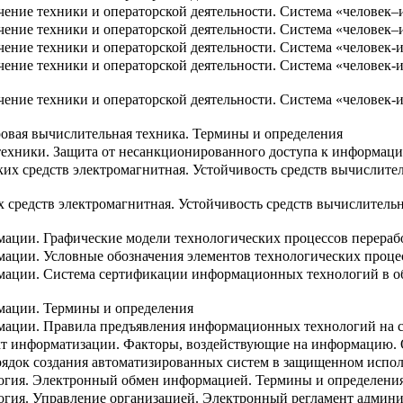
ение техники и операторской деятельности. Система «человек
ение техники и операторской деятельности. Система «человек
ение техники и операторской деятельности. Система «человек
ение техники и операторской деятельности. Система «человек
ение техники и операторской деятельности. Система «челове
ровая вычислительная техника. Термины и определения
техники. Защита от несанкционированного доступа к информаци
ких средств электромагнитная. Устойчивость средств вычислит
х средств электромагнитная. Устойчивость средств вычислител
мации. Графические модели технологических процессов перера
мации. Условные обозначения элементов технологических проце
мации. Система сертификации информационных технологий в о
мации. Термины и определения
мации. Правила предъявления информационных технологий на
кт информатизации. Факторы, воздействующие на информацию.
ядок создания автоматизированных систем в защищенном испо
огия. Электронный обмен информацией. Термины и определени
гия. Управление организацией. Электронный регламент админи